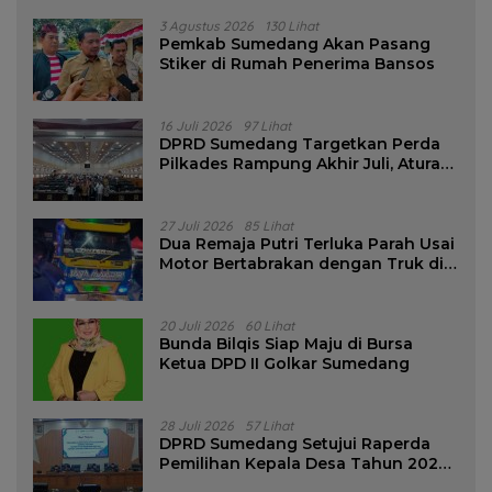
3 Agustus 2026
130 Lihat
Pemkab Sumedang Akan Pasang
Stiker di Rumah Penerima Bansos
16 Juli 2026
97 Lihat
DPRD Sumedang Targetkan Perda
Pilkades Rampung Akhir Juli, Aturan
Pencalonan Diperjelas
27 Juli 2026
85 Lihat
Dua Remaja Putri Terluka Parah Usai
Motor Bertabrakan dengan Truk di
Tanjungsari Sumedang
20 Juli 2026
60 Lihat
Bunda Bilqis Siap Maju di Bursa
Ketua DPD II Golkar Sumedang
28 Juli 2026
57 Lihat
DPRD Sumedang Setujui Raperda
Pemilihan Kepala Desa Tahun 2026
Menjadi Peraturan Daerah