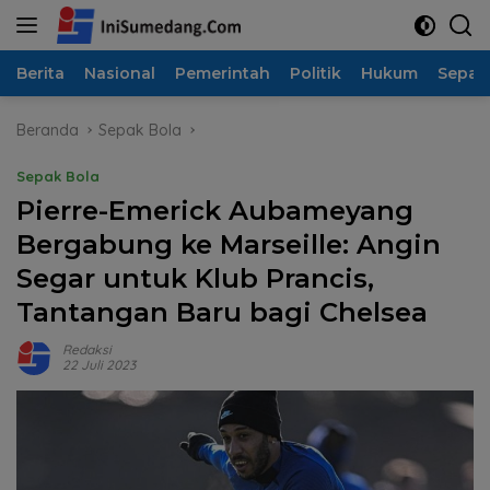
Langsung
ke
konten
Berita
Nasional
Pemerintah
Politik
Hukum
Sepak
Beranda
Sepak Bola
Sepak Bola
Pierre-Emerick Aubameyang
Bergabung ke Marseille: Angin
Segar untuk Klub Prancis,
Tantangan Baru bagi Chelsea
Redaksi
22 Juli 2023