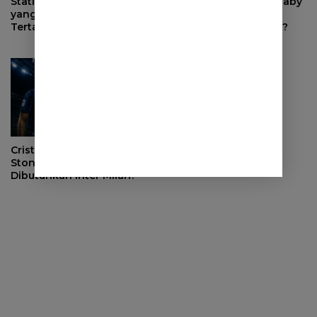
Statistik Moussa Diaby
Bagaimana Moussa Diaby
yang Membuat Inter Milan
Bisa Mengubah
Tertarik Merekrutnya
Permainan Inter Milan?
Cristian Romero vs John
Stones, Siapa yang Lebih
Dibutuhkan Inter Milan?