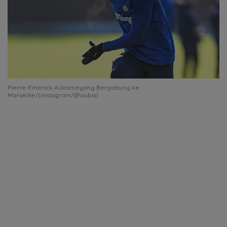
Pierre-Emerick Aubameyang Bergabung ke
Marseille/(instagram/@auba)