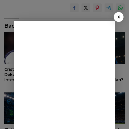
X
Baca Juga
Cristian Romero Makin
Mengapa Alessandro
Dekat ke Atletico Madrid,
Bastoni Tetap Jadi
Inter Milan Mundur dari
Pemain Kunci Inter Milan?
Perburuan