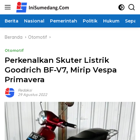
Langsung
ke
konten
Berita
Nasional
Pemerintah
Politik
Hukum
Sepak
Beranda
Otomotif
Otomotif
Perkenalkan Skuter Listrik
Goodrich BF-V7, Mirip Vespa
Primavera
Redaksi
29 Agustus 2022