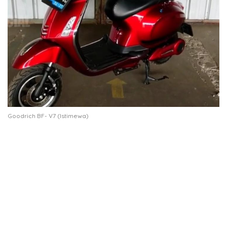
Goodrich BF- V7 (Istimewa)