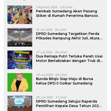
3 Agustus 2026
129 Lihat
Pemkab Sumedang Akan Pasang
Stiker di Rumah Penerima Bansos
16 Juli 2026
96 Lihat
DPRD Sumedang Targetkan Perda
Pilkades Rampung Akhir Juli, Aturan
Pencalonan Diperjelas
27 Juli 2026
84 Lihat
Dua Remaja Putri Terluka Parah Usai
Motor Bertabrakan dengan Truk di
Tanjungsari Sumedang
20 Juli 2026
60 Lihat
Bunda Bilqis Siap Maju di Bursa
Ketua DPD II Golkar Sumedang
28 Juli 2026
57 Lihat
DPRD Sumedang Setujui Raperda
Pemilihan Kepala Desa Tahun 2026
Menjadi Peraturan Daerah