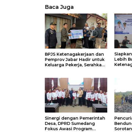
Baca Juga
Siapkan
BPJS Ketenagakerjaan dan
Lebih B
Pemprov Jabar Hadir untuk
Ketenag
Keluarga Pekerja, Serahkan
Program
Manfaat kepada Ahli Waris
BLK Su
di Sumedang
Sinergi dengan Pemerintah
Pencur
Desa, DPRD Sumedang
Bendung
Fokus Awasi Program
Sorotan