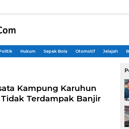
Politik
Hukum
Sepak Bola
Otomotif
Jelajah
B
P
isata Kampung Karuhun
Tidak Terdampak Banjir