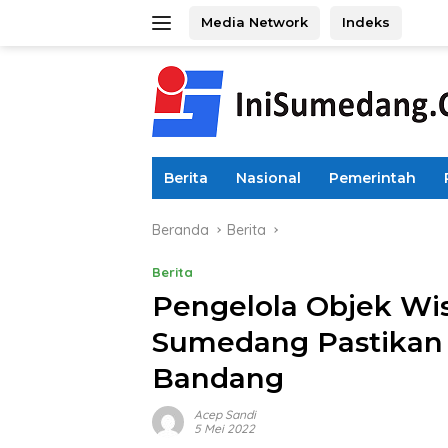
Langsung
Media Network
Indeks
ke
konten
Berita
Nasional
Pemerintah
Beranda
Berita
Berita
Pengelola Objek W
Sumedang Pastikan 
Bandang
Acep Sandi
5 Mei 2022