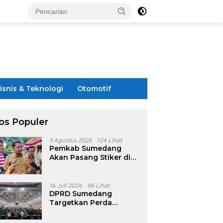
isnis & Teknologi
Otomotif
os Populer
3 Agustus 2026
124 Lihat
Pemkab Sumedang
Akan Pasang Stiker di
Rumah Penerima
Bansos
16 Juli 2026
96 Lihat
DPRD Sumedang
Targetkan Perda
Pilkades Rampung
Akhir Juli, Aturan