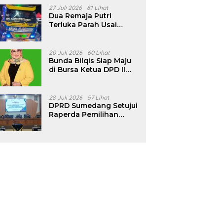
Pencalonan Diperjelas
27 Juli 2026
81 Lihat
Dua Remaja Putri
Terluka Parah Usai
Motor Bertabrakan
dengan Truk di
Tanjungsari Sumedang
20 Juli 2026
60 Lihat
Bunda Bilqis Siap Maju
di Bursa Ketua DPD II
Golkar Sumedang
28 Juli 2026
57 Lihat
DPRD Sumedang Setujui
Raperda Pemilihan
Kepala Desa Tahun
2026 Menjadi Peraturan
Daerah