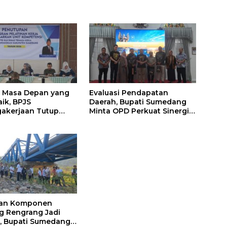
 Masa Depan yang
Evaluasi Pendapatan
aik, BPJS
Daerah, Bupati Sumedang
akerjaan Tutup
Minta OPD Perkuat Sinergi
 Persiapan Kerja di
dan Digitalisasi Pajak
medang
ian Komponen
 Rengrang Jadi
, Bupati Sumedang