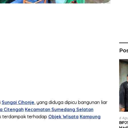
Po
i
Sungai Cihonje
, yang diduga dipicu bangunan liar
a Citengah
Kecamatan Sumedang Selatan
dak terdampak terhadap
Objek Wisata
Kampung
6 Ag
BPJ
Had