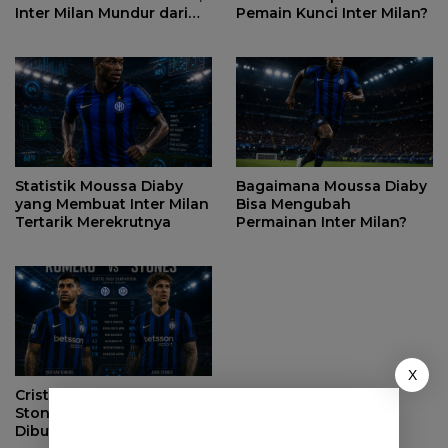
Inter Milan Mundur dari
Pemain Kunci Inter Milan?
Perburuan
Statistik Moussa Diaby
Bagaimana Moussa Diaby
yang Membuat Inter Milan
Bisa Mengubah
Tertarik Merekrutnya
Permainan Inter Milan?
X
Cristian Romero vs John
Stones, Siapa yang Lebih
Dibutuhkan Inter Milan?