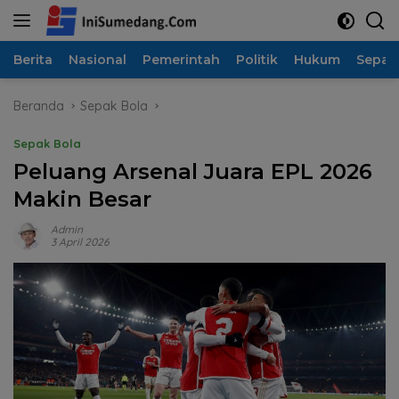
Langsung
ke
konten
Berita
Nasional
Pemerintah
Politik
Hukum
Sepak
Beranda
Sepak Bola
Sepak Bola
Peluang Arsenal Juara EPL 2026
Makin Besar
Admin
3 April 2026