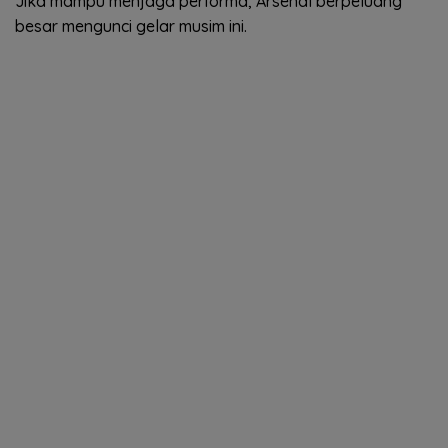
Jika mampu menjaga performa, Arsenal berpeluang
besar mengunci gelar musim ini.