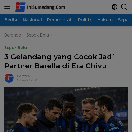
Langsung
ke
konten
Berita
Nasional
Pemerintah
Politik
Hukum
Sepak
Beranda
Sepak Bola
Sepak Bola
3 Gelandang yang Cocok Jadi
Partner Barella di Era Chivu
Redaksi
17 Juni 2026