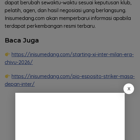
dapat berubah sewaktu-waktu sesuai keputusan klub,
pelatih, agen, dan hasil negosiasi yang berlangsung.
Inisumedang.com akan memperbarui informasi apabila
terdapat perkembangan resmi terbaru.
Baca Juga
https://inisumedang.com/starting-xi-inter-milan-era-
chivu-2026/
https://inisumedang.com/pio-esposito-striker-masa-
depan-inter/
X