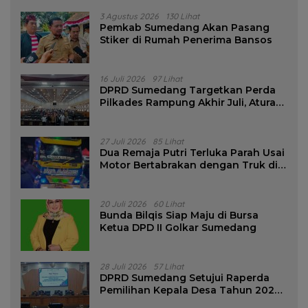
3 Agustus 2026
130 Lihat
Pemkab Sumedang Akan Pasang
Stiker di Rumah Penerima Bansos
16 Juli 2026
97 Lihat
DPRD Sumedang Targetkan Perda
Pilkades Rampung Akhir Juli, Aturan
Pencalonan Diperjelas
27 Juli 2026
85 Lihat
Dua Remaja Putri Terluka Parah Usai
Motor Bertabrakan dengan Truk di
Tanjungsari Sumedang
20 Juli 2026
60 Lihat
Bunda Bilqis Siap Maju di Bursa
Ketua DPD II Golkar Sumedang
28 Juli 2026
57 Lihat
DPRD Sumedang Setujui Raperda
Pemilihan Kepala Desa Tahun 2026
Menjadi Peraturan Daerah