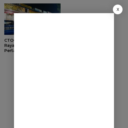
2025
X
CTOC Subreg Sumedang
Rayakan Ulang Tahun
Pertama dengan Kopdar
Solid