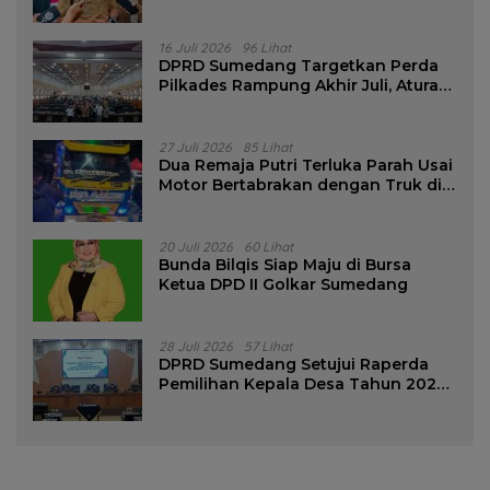
16 Juli 2026
96 Lihat
DPRD Sumedang Targetkan Perda
Pilkades Rampung Akhir Juli, Aturan
Pencalonan Diperjelas
27 Juli 2026
85 Lihat
Dua Remaja Putri Terluka Parah Usai
Motor Bertabrakan dengan Truk di
Tanjungsari Sumedang
20 Juli 2026
60 Lihat
Bunda Bilqis Siap Maju di Bursa
Ketua DPD II Golkar Sumedang
28 Juli 2026
57 Lihat
DPRD Sumedang Setujui Raperda
Pemilihan Kepala Desa Tahun 2026
Menjadi Peraturan Daerah