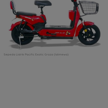
Sepeda Listrik Pacific Exotic Groza (Istimewa)