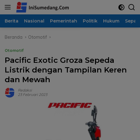
Langsung
ke
konten
Berita
Nasional
Pemerintah
Politik
Hukum
Sepak
Beranda
Otomotif
Otomotif
Pacific Exotic Groza Sepeda
Listrik dengan Tampilan Keren
dan Mewah
Redaksi
23 Februari 2023