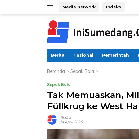
Langsung
Media Network
Indeks
ke
konten
Berita
Nasional
Pemerintah
Beranda
Sepak Bola
Sepak Bola
Tak Memuaskan, Mi
Füllkrug ke West H
Redaksi
14 April 2026