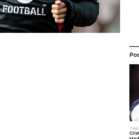
Po
7 Ag
Cri
Madr