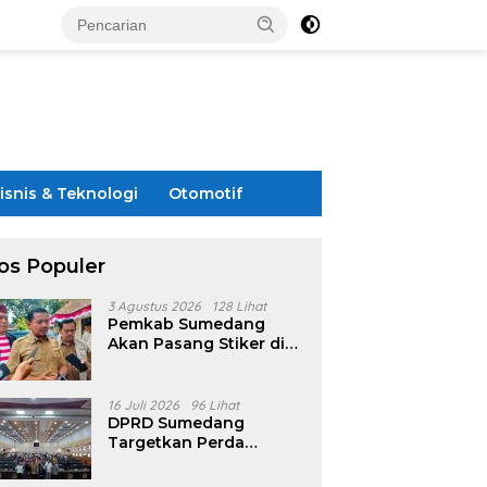
isnis & Teknologi
Otomotif
os Populer
3 Agustus 2026
128 Lihat
Pemkab Sumedang
Akan Pasang Stiker di
Rumah Penerima
Bansos
16 Juli 2026
96 Lihat
DPRD Sumedang
Targetkan Perda
Pilkades Rampung
Akhir Juli, Aturan