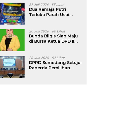
Pencalonan Diperjelas
27 Juli 2026
83 Lihat
Dua Remaja Putri
Terluka Parah Usai
Motor Bertabrakan
dengan Truk di
Tanjungsari Sumedang
20 Juli 2026
60 Lihat
Bunda Bilqis Siap Maju
di Bursa Ketua DPD II
Golkar Sumedang
28 Juli 2026
57 Lihat
DPRD Sumedang Setujui
Raperda Pemilihan
Kepala Desa Tahun
2026 Menjadi Peraturan
Daerah