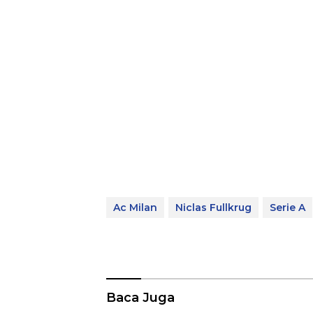
Ac Milan
Niclas Fullkrug
Serie A
Baca Juga