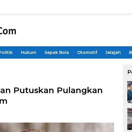
Politik
Hukum
Sepak Bola
Otomotif
Jelajah
B
P
lan Putuskan Pulangkan
am