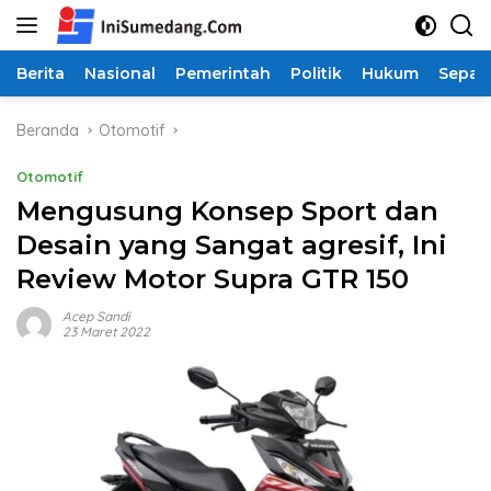
Langsung
ke
konten
Berita
Nasional
Pemerintah
Politik
Hukum
Sepak
Beranda
Otomotif
Otomotif
Mengusung Konsep Sport dan
Desain yang Sangat agresif, Ini
Review Motor Supra GTR 150
Acep Sandi
23 Maret 2022