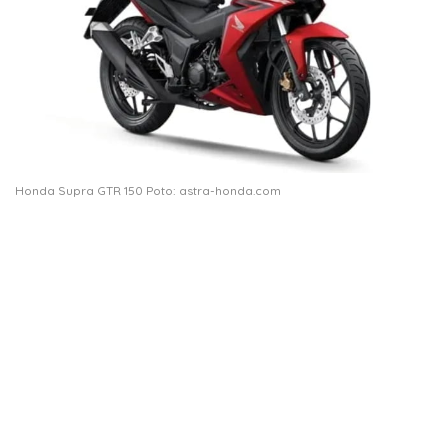
Honda Supra GTR 150 Poto: astra-honda.com