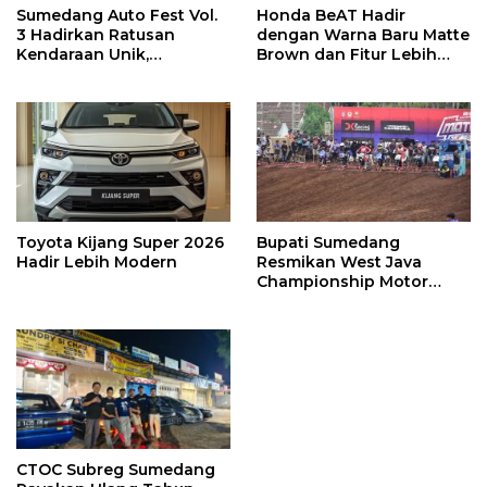
Sumedang Auto Fest Vol.
Honda BeAT Hadir
3 Hadirkan Ratusan
dengan Warna Baru Matte
Kendaraan Unik,
Brown dan Fitur Lebih
Komunitas Otomotif
Praktis
Lintas Daerah Berkumpul
Toyota Kijang Super 2026
Bupati Sumedang
Hadir Lebih Modern
Resmikan West Java
Championship Motor
Cross Grasstrack Kejurda
2025
CTOC Subreg Sumedang