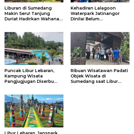
Liburan di Sumedang
Kehadiran Lalagoon
Makin Seru! Tanjung
Waterpark Jatinangor
Duriat Hadirkan Wahana
Dinilai Belum
Outbound Baru dengan
Dipersiapkan Matang
Panorama Sunrise
Jatigede
Puncak Libur Lebaran,
Ribuan Wisatawan Padati
Kampung Wisata
Objek Wisata di
Pangjugjugan Diserbu
Sumedang saat Libur
3.000 Pengunjung per
Lebaran
Hari
Libur Lebaran, Janspark