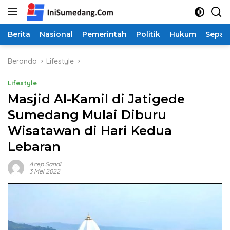
Langsung
ke
konten
Berita
Nasional
Pemerintah
Politik
Hukum
Sepak
Beranda
Lifestyle
Lifestyle
Masjid Al-Kamil di Jatigede
Sumedang Mulai Diburu
Wisatawan di Hari Kedua
Lebaran
Acep Sandi
3 Mei 2022