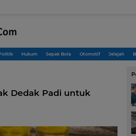
Politik
Hukum
Sepak Bola
Otomotif
Jelajah
B
P
ak Dedak Padi untuk