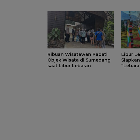
Outbound Baru dengan
Matang
Panorama Sunrise Jatigede
Ribuan Wisatawan Padati
Libur L
Objek Wisata di Sumedang
Siapkan
saat Libur Lebaran
“Lebara
Ready”