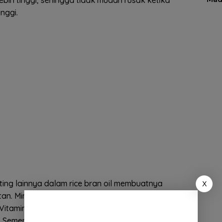
nggi.
ting lainnya dalam rice bran oil membuatnya
X
an. Minyak ini mengandung vitamin E, kalsium,
. Vitamin E adalah antioksidan penting yang
 Sementara itu, mineral seperti kalsium, natrium, dan