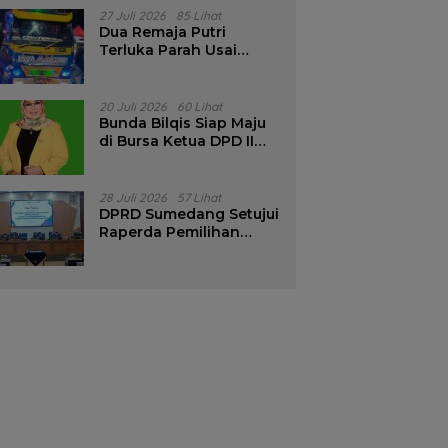
Pencalonan Diperjelas
27 Juli 2026
85 Lihat
Dua Remaja Putri
Terluka Parah Usai
Motor Bertabrakan
dengan Truk di
Tanjungsari Sumedang
20 Juli 2026
60 Lihat
Bunda Bilqis Siap Maju
di Bursa Ketua DPD II
Golkar Sumedang
28 Juli 2026
57 Lihat
DPRD Sumedang Setujui
Raperda Pemilihan
Kepala Desa Tahun
2026 Menjadi Peraturan
Daerah