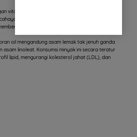
n vitamin E dalam rice bran oil bermanfaat untuk
ercahaya. Minyak ini dapat membantu mencegah
t, memberikan kelembapan yang dibutuhkan, dan
 bran oil mengandung asam lemak tak jenuh ganda
n asam linoleat. Konsumsi minyak ini secara teratur
l lipid, mengurangi kolesterol jahat (LDL), dan