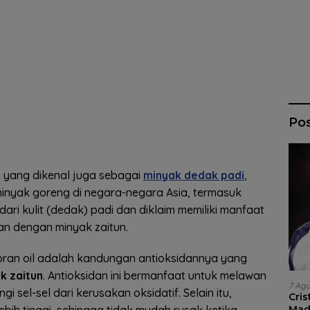
Po
au yang dikenal juga sebagai
minyak dedak padi
,
 minyak goreng di negara-negara Asia, termasuk
i dari kulit (dedak) padi dan diklaim memiliki manfaat
an dengan minyak zaitun.
 bran oil adalah kandungan antioksidannya yang
k zaitun
. Antioksidan ini bermanfaat untuk melawan
7 Ag
 sel-sel dari kerusakan oksidatif. Selain itu,
Cri
Madr
 lebih tinggi, sehingga tidak mudah rusak ketika