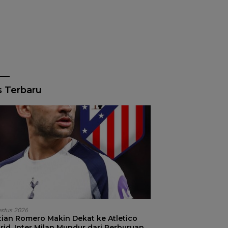
s Terbaru
ustus 2026
stian Romero Makin Dekat ke Atletico
id, Inter Milan Mundur dari Perburuan