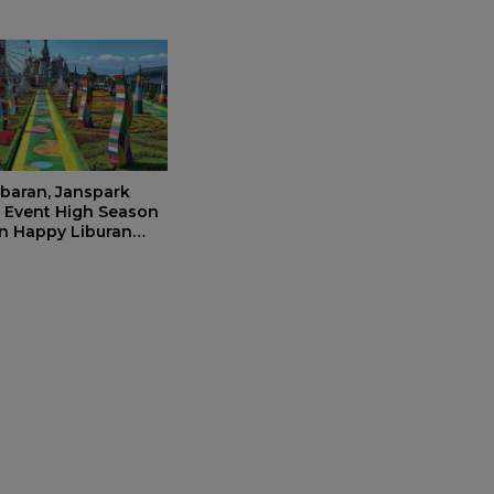
Pengunjung per Hari
ebaran, Janspark
 Event High Season
n Happy Liburan