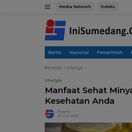
Langsung
Media Network
Indeks
ke
konten
Berita
Nasional
Pemerintah
Beranda
Lifestyle
Lifestyle
Manfaat Sehat Miny
Kesehatan Anda
Redaksi
20 Juni 2023