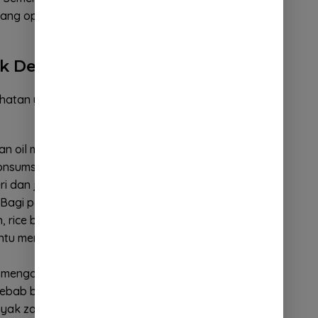
h yang optimal. Vitamin K berperan dalam pembekuan
k Dedak Padi
ehatan yang dapat Anda peroleh dari penggunaan
bran oil mengandung senyawa alami yang memiliki
Konsumsi minyak ini secara teratur dapat membantu
teri dan jamur yang berbahaya.
Bagi penderita diabetes atau mereka yang memiliki
rice bran oil dapat menjadi pilihan yang baik.
tu meningkatkan sensitivitas insulin dan mengatur
oil mengandung senyawa yang dapat membantu
ebab bau mulut. Penggunaan minyak ini sebagai
inyak zaitun dalam mengunyah dapat membantu