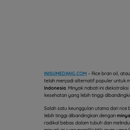
INISUMEDANG.COM
– Rice bran oil, at
telah menjadi alternatif populer untuk
Indonesia
. Minyak nabati ini diekstraks
kesehatan yang lebih tinggi dibandingk
Salah satu keunggulan utama dari rice
lebih tinggi dibandingkan dengan
minya
radikal bebas dalam tubuh dan melindungi
minyak ini juga memiliki titik asap yang