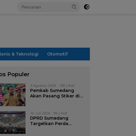
isnis & Teknologi
Otomotif
os Populer
3 Agustus 2026
130 Lihat
Pemkab Sumedang
Akan Pasang Stiker di
Rumah Penerima
Bansos
16 Juli 2026
96 Lihat
DPRD Sumedang
Targetkan Perda
Pilkades Rampung
Akhir Juli, Aturan