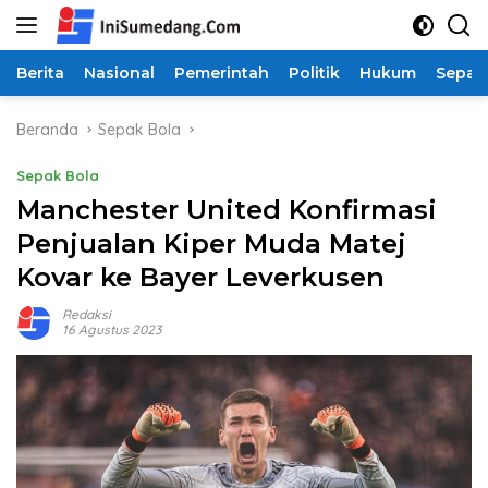
Langsung
ke
konten
Berita
Nasional
Pemerintah
Politik
Hukum
Sepak
Beranda
Sepak Bola
Sepak Bola
Manchester United Konfirmasi
Penjualan Kiper Muda Matej
Kovar ke Bayer Leverkusen
Redaksi
16 Agustus 2023