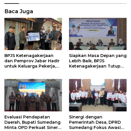
Baca Juga
BPJS Ketenagakerjaan
Siapkan Masa Depan yang
dan Pemprov Jabar Hadir
Lebih Baik, BPJS
untuk Keluarga Pekerja,
Ketenagakerjaan Tutup
Serahkan Manfaat kepada
Program Persiapan Kerja
Ahli Waris di Sumedang
di BLK Sumedang
Evaluasi Pendapatan
Sinergi dengan
Daerah, Bupati Sumedang
Pemerintah Desa, DPRD
Minta OPD Perkuat Sinergi
Sumedang Fokus Awasi