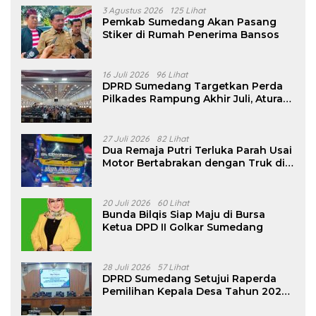
3 Agustus 2026
125 Lihat
Pemkab Sumedang Akan Pasang
Stiker di Rumah Penerima Bansos
16 Juli 2026
96 Lihat
DPRD Sumedang Targetkan Perda
Pilkades Rampung Akhir Juli, Aturan
Pencalonan Diperjelas
27 Juli 2026
82 Lihat
Dua Remaja Putri Terluka Parah Usai
Motor Bertabrakan dengan Truk di
Tanjungsari Sumedang
20 Juli 2026
60 Lihat
Bunda Bilqis Siap Maju di Bursa
Ketua DPD II Golkar Sumedang
28 Juli 2026
57 Lihat
DPRD Sumedang Setujui Raperda
Pemilihan Kepala Desa Tahun 2026
Menjadi Peraturan Daerah