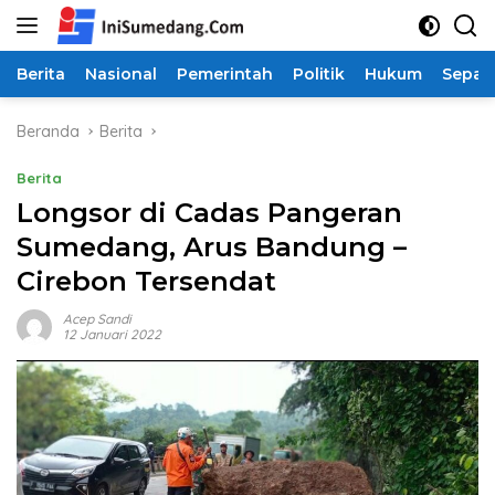
Langsung
ke
konten
Berita
Nasional
Pemerintah
Politik
Hukum
Sepak
Beranda
Berita
Berita
Longsor di Cadas Pangeran
Sumedang, Arus Bandung –
Cirebon Tersendat
Acep Sandi
12 Januari 2022