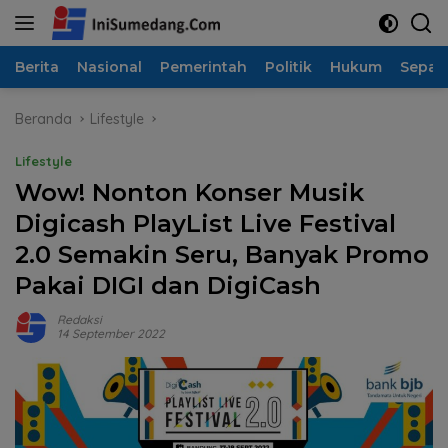
Langsung
ke
konten
Berita
Nasional
Pemerintah
Politik
Hukum
Sepak
Beranda
Lifestyle
Lifestyle
Wow! Nonton Konser Musik
Digicash PlayList Live Festival
2.0 Semakin Seru, Banyak Promo
Pakai DIGI dan DigiCash
Redaksi
14 September 2022