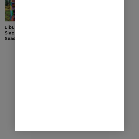
Libur Lebaran, Janspark
Siapkan Event High
Season “Lebaran Happy
Liburan Ready”