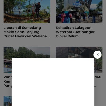
Liburan di Sumedang
Kehadiran Lalagoon
Makin Seru! Tanjung
Waterpark Jatinangor
Duriat Hadirkan Wahana
Dinilai Belum
Outbound Baru dengan
Dipersiapkan Matang
Panorama Sunrise
Jatigede
X
Puncak Libur Lebaran,
Ribuan Wisatawan Padati
Kampung Wisata
Objek Wisata di
Pangjugjugan Diserbu
Sumedang saat Libur
3.000 Pengunjung per
Lebaran
Hari