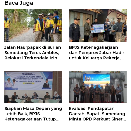
Baca Juga
Jalan Haurpapak di Surian
BPJS Ketenagakerjaan
Sumedang Terus Ambles,
dan Pemprov Jabar Hadir
Relokasi Terkendala Izin
untuk Keluarga Pekerja,
Kementerian Kehutanan
Serahkan Manfaat kepada
Ahli Waris di Sumedang
Siapkan Masa Depan yang
Evaluasi Pendapatan
Lebih Baik, BPJS
Daerah, Bupati Sumedang
Ketenagakerjaan Tutup
Minta OPD Perkuat Sinergi
Program Persiapan Kerja
dan Digitalisasi Pajak
di BLK Sumedang