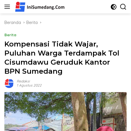
Langsung
ke
konten
Beranda
Berita
Berita
Kompensasi Tidak Wajar,
Puluhan Warga Terdampak Tol
Cisumdawu Geruduk Kantor
BPN Sumedang
Redaksi
1 Agustus 2022