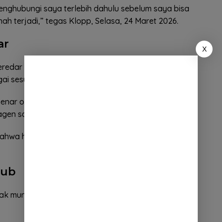
enghubungi saya terlebih dahulu sebelum saya bisa
ah terjadi,” tegas Klopp, Selasa, 24 Maret 2026.
ar
X
redar hanya spekulasi tanpa dasar yang jelas. Ia
ai sesuatu yang tidak masuk akal.
-benar omong kosong. Mereka bahkan tidak pernah
agen saya,” ucap Klopp.
ahwa hingga saat ini tidak ada pendekatan resmi
lub
ak mungkin terjadi tanpa adanya komunikasi awal