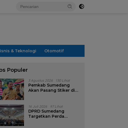
isnis & Teknologi
Otomotif
os Populer
3 Agustus 2026
130 Lihat
Pemkab Sumedang
Akan Pasang Stiker di
Rumah Penerima
Bansos
16 Juli 2026
97 Lihat
DPRD Sumedang
Targetkan Perda
Pilkades Rampung
Akhir Juli, Aturan