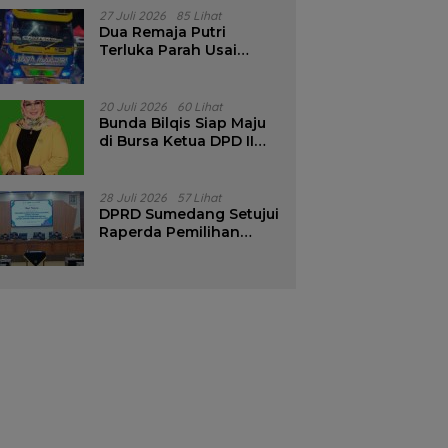
Pencalonan Diperjelas
27 Juli 2026
85 Lihat
Dua Remaja Putri
Terluka Parah Usai
Motor Bertabrakan
dengan Truk di
Tanjungsari Sumedang
20 Juli 2026
60 Lihat
Bunda Bilqis Siap Maju
di Bursa Ketua DPD II
Golkar Sumedang
28 Juli 2026
57 Lihat
DPRD Sumedang Setujui
Raperda Pemilihan
Kepala Desa Tahun
2026 Menjadi Peraturan
Daerah