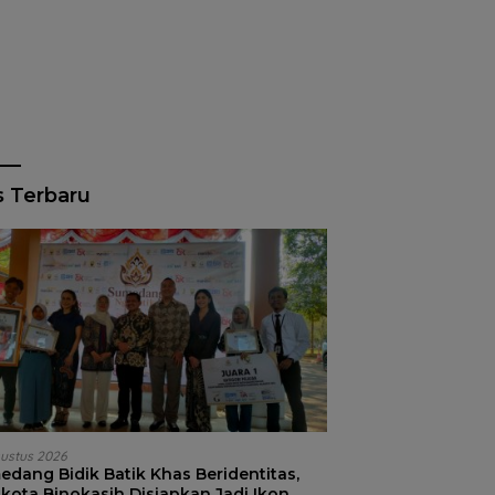
s Terbaru
ustus 2026
edang Bidik Batik Khas Beridentitas,
kota Binokasih Disiapkan Jadi Ikon