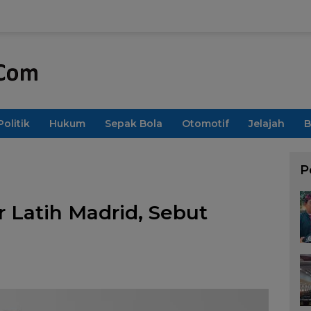
Politik
Hukum
Sepak Bola
Otomotif
Jelajah
B
P
 Latih Madrid, Sebut