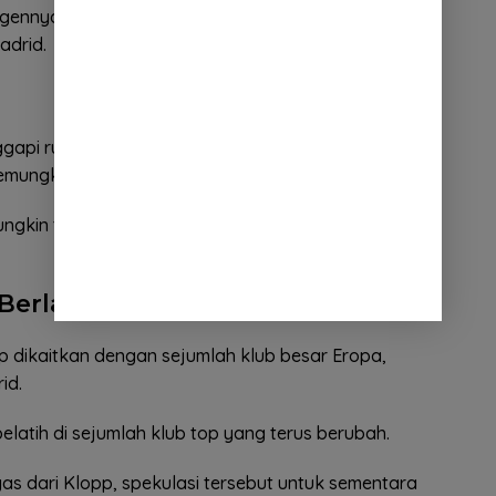
gennya tidak menerima tawaran atau sinyal apa
adrid.
api rumor tersebut dengan nada santai. Ia bahkan
mungkinan melatih Atletico Madrid.
gkin terjadi jika ada komunikasi nyata dari pihak
Berlanjut
dikaitkan dengan sejumlah klub besar Eropa,
id.
 pelatih di sejumlah klub top yang terus berubah.
as dari Klopp, spekulasi tersebut untuk sementara