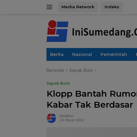
Langsung
Media Network
Indeks
ke
konten
Berita
Nasional
Pemerintah
Beranda
Sepak Bola
Sepak Bola
Klopp Bantah Rumor
Kabar Tak Berdasar
Redaksi
24 Maret 2026