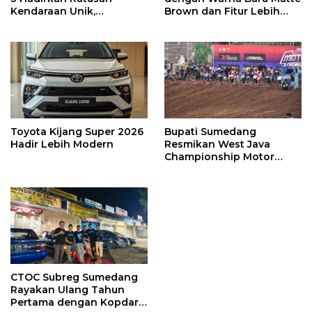
Kendaraan Unik,
Brown dan Fitur Lebih
Komunitas Otomotif
Praktis
Lintas Daerah Berkumpul
Toyota Kijang Super 2026
Bupati Sumedang
Hadir Lebih Modern
Resmikan West Java
Championship Motor
Cross Grasstrack Kejurda
2025
CTOC Subreg Sumedang
Rayakan Ulang Tahun
Pertama dengan Kopdar