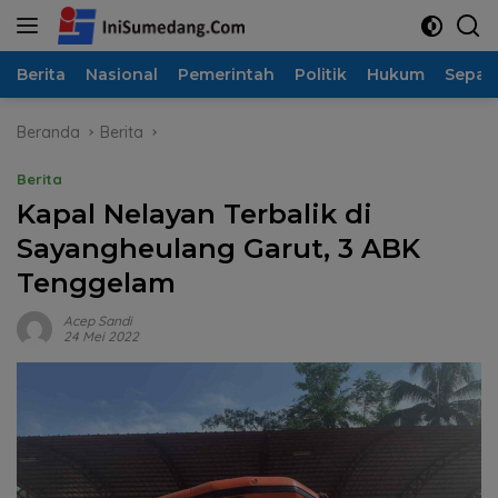
Langsung
ke
konten
Berita
Nasional
Pemerintah
Politik
Hukum
Sepak
Beranda
Berita
Berita
Kapal Nelayan Terbalik di
Sayangheulang Garut, 3 ABK
Tenggelam
Acep Sandi
24 Mei 2022