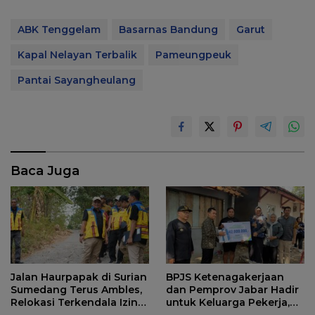
ABK Tenggelam
Basarnas Bandung
Garut
Kapal Nelayan Terbalik
Pameungpeuk
Pantai Sayangheulang
Baca Juga
Jalan Haurpapak di Surian
BPJS Ketenagakerjaan
Sumedang Terus Ambles,
dan Pemprov Jabar Hadir
Relokasi Terkendala Izin
untuk Keluarga Pekerja,
Kementerian Kehutanan
Serahkan Manfaat kepada