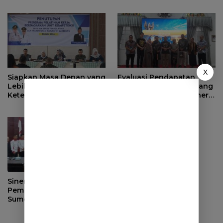
Ahli Waris di Sumedang
X
Siapkan Masa Depan yang
Evaluasi Pendapatan
Lebih Baik, BPJS
Daerah, Bupati Sumedang
Ketenagakerjaan Tutup
Minta OPD Perkuat Sinergi
Program Persiapan Kerja
dan Digitalisasi Pajak
di BLK Sumedang
Sinergi dengan
Pemerintah Desa, DPRD
Sumedang Fokus Awasi
Program Strategis
Nasional