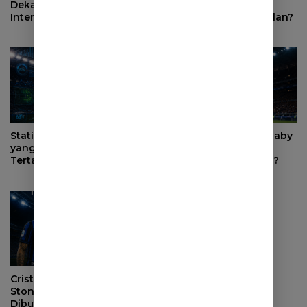
Dekat ke Atletico Madrid,
Bastoni Tetap Jadi
Inter Milan Mundur dari
Pemain Kunci Inter Milan?
Perburuan
Statistik Moussa Diaby
Bagaimana Moussa Diaby
yang Membuat Inter Milan
Bisa Mengubah
Tertarik Merekrutnya
Permainan Inter Milan?
Cristian Romero vs John
Stones, Siapa yang Lebih
Dibutuhkan Inter Milan?