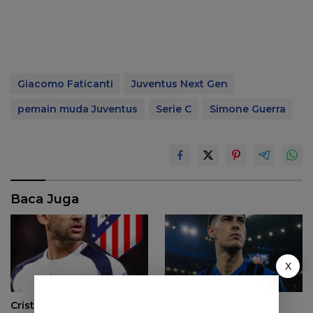
Giacomo Faticanti
Juventus Next Gen
pemain muda Juventus
Serie C
Simone Guerra
Baca Juga
X
Cristian Romero Makin
Mengapa Alessandro