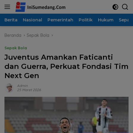
Langsung
ke
konten
Berita
Nasional
Pemerintah
Politik
Hukum
Sepak
Beranda
Sepak Bola
Sepak Bola
Juventus Amankan Faticanti
dan Guerra, Perkuat Fondasi Tim
Next Gen
Admin
25 Maret 2026