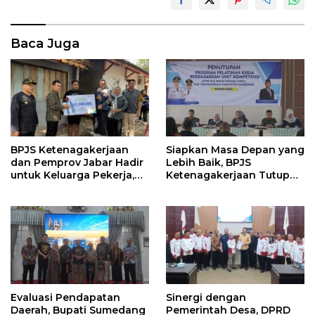
Baca Juga
BPJS Ketenagakerjaan
Siapkan Masa Depan yang
dan Pemprov Jabar Hadir
Lebih Baik, BPJS
untuk Keluarga Pekerja,
Ketenagakerjaan Tutup
Serahkan Manfaat kepada
Program Persiapan Kerja
Ahli Waris di Sumedang
di BLK Sumedang
Evaluasi Pendapatan
Sinergi dengan
Daerah, Bupati Sumedang
Pemerintah Desa, DPRD