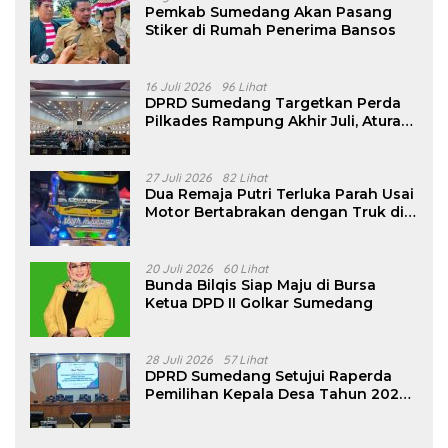
Pemkab Sumedang Akan Pasang
Stiker di Rumah Penerima Bansos
16 Juli 2026
96 Lihat
DPRD Sumedang Targetkan Perda
Pilkades Rampung Akhir Juli, Aturan
Pencalonan Diperjelas
27 Juli 2026
82 Lihat
Dua Remaja Putri Terluka Parah Usai
Motor Bertabrakan dengan Truk di
Tanjungsari Sumedang
20 Juli 2026
60 Lihat
Bunda Bilqis Siap Maju di Bursa
Ketua DPD II Golkar Sumedang
28 Juli 2026
57 Lihat
DPRD Sumedang Setujui Raperda
Pemilihan Kepala Desa Tahun 2026
Menjadi Peraturan Daerah