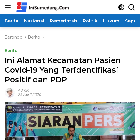
Langsung
ke
konten
Berita
Nasional
Pemerintah
Politik
Hukum
Sepak
Beranda
Berita
Berita
Ini Alamat Kecamatan Pasien
Covid-19 Yang Teridentifikasi
Positif dan PDP
Admin
25 April 2020