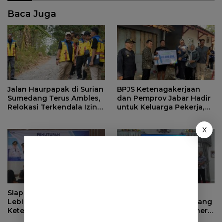
Baca Juga
Jalan Haurpapak di Surian
BPJS Ketenagakerjaan
Sumedang Terus Ambles,
dan Pemprov Jabar Hadir
Relokasi Terkendala Izin
untuk Keluarga Pekerja,
Kementerian Kehutanan
Serahkan Manfaat kepada
Ahli Waris di Sumedang
X
Siapkan Masa Depan yang
Evaluasi Pendapatan
Lebih Baik, BPJS
Daerah, Bupati Sumedang
Ketenagakerjaan Tutup
Minta OPD Perkuat Sinergi
Program Persiapan Kerja
dan Digitalisasi Pajak