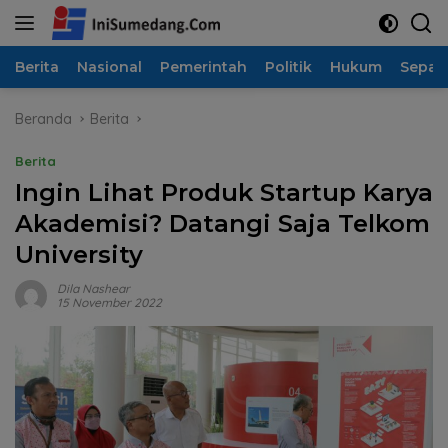
Langsung
ke
konten
Berita
Nasional
Pemerintah
Politik
Hukum
Sepak
Beranda
Berita
Berita
Ingin Lihat Produk Startup Karya
Akademisi? Datangi Saja Telkom
University
Dila Nashear
15 November 2022