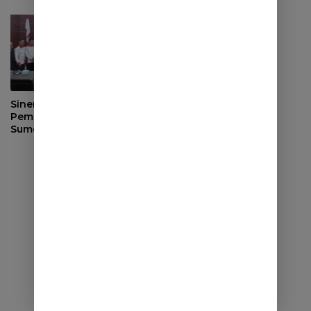
di BLK Sumedang
Sinergi dengan
Pemerintah Desa, DPRD
Sumedang Fokus Awasi
Program Strategis
Nasional