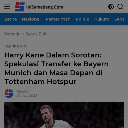
Langsung
ke
konten
Berita
Nasional
Pemerintah
Politik
Hukum
Sepak
Beranda
Sepak Bola
Sepak Bola
Harry Kane Dalam Sorotan:
Spekulasi Transfer ke Bayern
Munich dan Masa Depan di
Tottenham Hotspur
Redaksi
28 Juni 2023