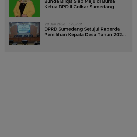
Bunda Bilqis Siap Maju di Bursa
Ketua DPD II Golkar Sumedang
28 Juli 2026
57 Lihat
DPRD Sumedang Setujui Raperda
Pemilihan Kepala Desa Tahun 2026
Menjadi Peraturan Daerah