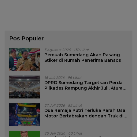
Pos Populer
3 Agustus 2026
130 Lihat
Pemkab Sumedang Akan Pasang
Stiker di Rumah Penerima Bansos
16 Juli 2026
96 Lihat
DPRD Sumedang Targetkan Perda
Pilkades Rampung Akhir Juli, Aturan
Pencalonan Diperjelas
27 Juli 2026
85 Lihat
Dua Remaja Putri Terluka Parah Usai
Motor Bertabrakan dengan Truk di
Tanjungsari Sumedang
20 Juli 2026
60 Lihat