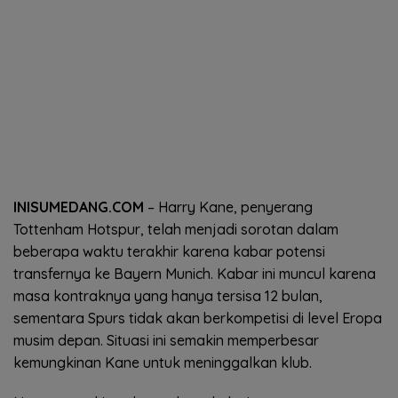
INISUMEDANG.COM
– Harry Kane, penyerang
Tottenham Hotspur, telah menjadi sorotan dalam
beberapa waktu terakhir karena kabar potensi
transfernya ke Bayern Munich. Kabar ini muncul karena
masa kontraknya yang hanya tersisa 12 bulan,
sementara Spurs tidak akan berkompetisi di level Eropa
musim depan. Situasi ini semakin memperbesar
kemungkinan Kane untuk meninggalkan klub.