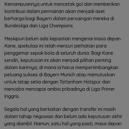
Kemampuannya untuk mencetak gol dan memberikan
kontribusi dalam permainan akan menjadi aset
berharga bagi Bayern dalam persaingan mereka di
Bundesliga dan Liga Champions.
Meskipun belum ada kepastian mengenai masa depan
Kane, spekulasi ini telah mencuri perhatian para
penggemar sepak bola di seluruh dunia. Bagi Kane
sendiri, keputusan ini akan menjadi pilihan penting
dalam karirnya, di mana ia harus mempertimbangkan
peluang sukses di Bayern Munich atau memutuskan
untuk tetap setia dengan Tottenham Hotspur dan
mencoba mencapai ambisi pribadinya di Liga Primer
Inggris.
Segala hal yang berkaitan dengan transfer ini masih
dalam tahap negosiasi dan belum ada keputusan akhir
yang diambil. Namun, satu hal yang pasti, masa depan