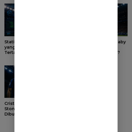
Statistik Moussa Diaby
Bagaimana Moussa Diaby
yang Membuat Inter Milan
Bisa Mengubah
Tertarik Merekrutnya
Permainan Inter Milan?
Cristian Romero vs John
Stones, Siapa yang Lebih
Dibutuhkan Inter Milan?