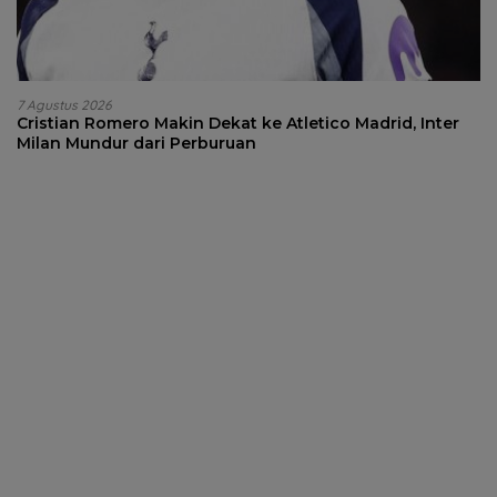
7 Agustus 2026
Cristian Romero Makin Dekat ke Atletico Madrid, Inter
Milan Mundur dari Perburuan