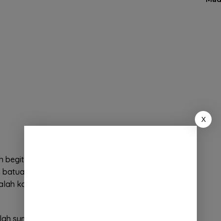
X
egitu istimewa adalah keindahan goa itu sendiri.
batuan stalaktit dan stalagmit yang menjuntai dari
dalah kanvas alami yang dihiasi oleh ribuan tahun
ah sumber mata airnya. Saat matahari bersinar,