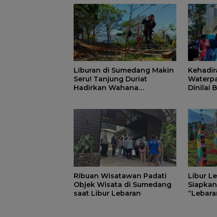
Liburan di Sumedang Makin
Kehadir
Seru! Tanjung Duriat
Waterpa
Hadirkan Wahana
Dinilai
Outbound Baru dengan
Matang
Panorama Sunrise Jatigede
Ribuan Wisatawan Padati
Libur L
Objek Wisata di Sumedang
Siapkan
saat Libur Lebaran
“Lebara
Ready”