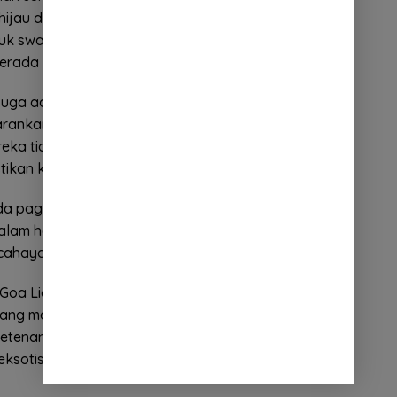
hijau dan kadang-kadang biru yang sangat
tuk swafoto yang memukau. Anda akan merasa
rada di sini.
juga adalah tempat tinggal bagi ikan tapah yang
isarankan untuk selalu menggunakan pemandu
Mereka tidak hanya akan memberikan wawasan
stikan keselamatan Anda.
 pagi hingga siang hari. Selain menjauhkan diri
malam hari, Anda juga dapat menikmati
ahaya matahari yang lembut.
n Goa Liang Tapah yang memukau di
Kalimantan
ta yang menawarkan pengalaman yang tak terlupakan
ketenangan dan keindahan alam. Jangan lewatkan
ksotis Goa Liang Tapah.