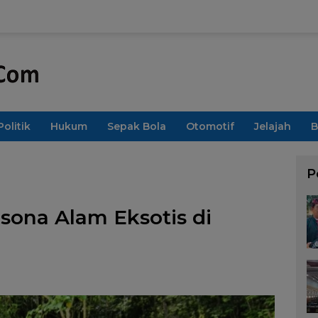
Politik
Hukum
Sepak Bola
Otomotif
Jelajah
B
P
sona Alam Eksotis di