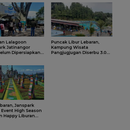
an Lalagoon
Puncak Libur Lebaran,
rk Jatinangor
Kampung Wisata
 Belum Dipersiapkan
Pangjugjugan Diserbu 3.000
Pengunjung per Hari
ebaran, Janspark
 Event High Season
n Happy Liburan