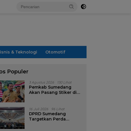
isnis & Teknologi
Otomotif
os Populer
3 Agustus 2026
130 Lihat
Pemkab Sumedang
Akan Pasang Stiker di
Rumah Penerima
Bansos
16 Juli 2026
96 Lihat
DPRD Sumedang
Targetkan Perda
Pilkades Rampung
Akhir Juli, Aturan