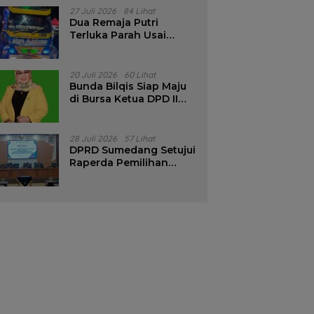
Pencalonan Diperjelas
27 Juli 2026
84 Lihat
Dua Remaja Putri
Terluka Parah Usai
Motor Bertabrakan
dengan Truk di
Tanjungsari Sumedang
20 Juli 2026
60 Lihat
Bunda Bilqis Siap Maju
di Bursa Ketua DPD II
Golkar Sumedang
28 Juli 2026
57 Lihat
DPRD Sumedang Setujui
Raperda Pemilihan
Kepala Desa Tahun
2026 Menjadi Peraturan
Daerah