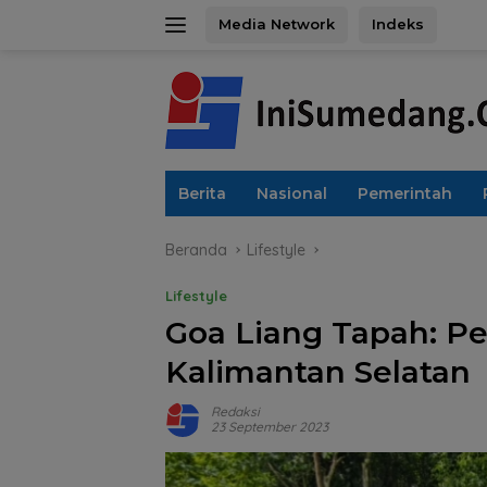
Langsung
Media Network
Indeks
ke
konten
Berita
Nasional
Pemerintah
Beranda
Lifestyle
Lifestyle
Goa Liang Tapah: Pe
Kalimantan Selatan
Redaksi
23 September 2023