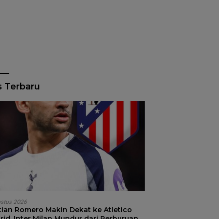
s Terbaru
ustus 2026
stian Romero Makin Dekat ke Atletico
id, Inter Milan Mundur dari Perburuan