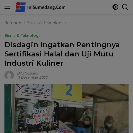
Langsung
ke
konten
Beranda
Bisnis & Teknologi
Bisnis & Teknologi
Disdagin Ingatkan Pentingnya
Sertifikasi Halal dan Uji Mutu
Industri Kuliner
Dila Nashear
11 Desember 2022