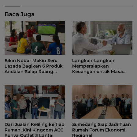
Baca Juga
Bikin Nobar Makin Seru,
Langkah-Langkah
Lazada Bagikan 6 Produk
Mempersiapkan
Andalan Sulap Ruang
Keuangan untuk Masa
Keluarga Jadi Tribun VIP
Pensiun yang Lebih Aman
Dari Jualan Keliling ke tiap
Sumedang Siap Jadi Tuan
Rumah, Kini Kingcom ACC
Rumah Forum Ekonomi
Punya Outlet 3 Lantai
Regional