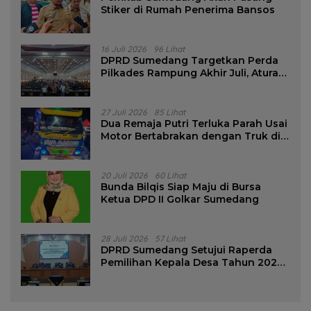
Stiker di Rumah Penerima Bansos
16 Juli 2026
96 Lihat
DPRD Sumedang Targetkan Perda
Pilkades Rampung Akhir Juli, Aturan
Pencalonan Diperjelas
27 Juli 2026
85 Lihat
Dua Remaja Putri Terluka Parah Usai
Motor Bertabrakan dengan Truk di
Tanjungsari Sumedang
20 Juli 2026
60 Lihat
Bunda Bilqis Siap Maju di Bursa
Ketua DPD II Golkar Sumedang
28 Juli 2026
57 Lihat
DPRD Sumedang Setujui Raperda
Pemilihan Kepala Desa Tahun 2026
Menjadi Peraturan Daerah