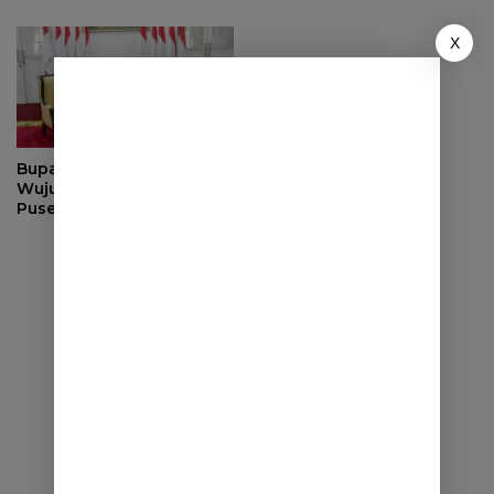
Transparan
X
Bupati Berkomitmen
Wujudkan Sumedang
Puseur Budaya Sunda