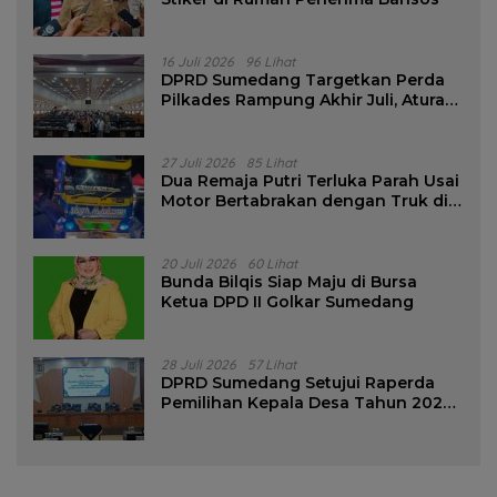
16 Juli 2026
96 Lihat
DPRD Sumedang Targetkan Perda
Pilkades Rampung Akhir Juli, Aturan
Pencalonan Diperjelas
27 Juli 2026
85 Lihat
Dua Remaja Putri Terluka Parah Usai
Motor Bertabrakan dengan Truk di
Tanjungsari Sumedang
20 Juli 2026
60 Lihat
Bunda Bilqis Siap Maju di Bursa
Ketua DPD II Golkar Sumedang
28 Juli 2026
57 Lihat
DPRD Sumedang Setujui Raperda
Pemilihan Kepala Desa Tahun 2026
Menjadi Peraturan Daerah