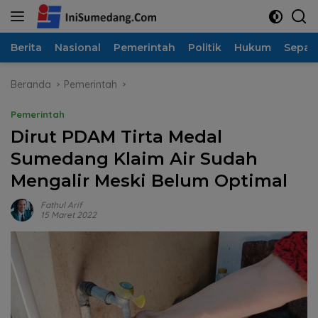
Langsung
ke
konten
Berita
Nasional
Pemerintah
Politik
Hukum
Sepak
Beranda
Pemerintah
Pemerintah
Dirut PDAM Tirta Medal
Sumedang Klaim Air Sudah
Mengalir Meski Belum Optimal
Fathul Arif
15 Maret 2022