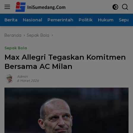
Langsung
ke
konten
Berita
Nasional
Pemerintah
Politik
Hukum
Sepak
Beranda
Sepak Bola
Sepak Bola
Max Allegri Tegaskan Komitmen
Bersama AC Milan
Admin
8 Maret 2026