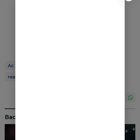
Ac Milan
Max Allegri
Pelatih Sepak Bola
real madrid
Serie A
Baca Juga