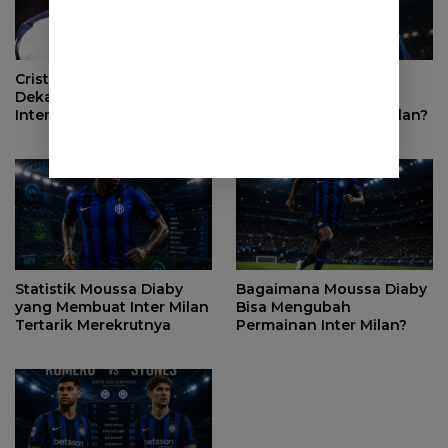
Mengapa Alessandro
Cristian Romero Makin
Bastoni Tetap Jadi
Dekat ke Atletico Madrid,
Pemain Kunci Inter Milan?
Inter Milan Mundur dari
Perburuan
Statistik Moussa Diaby
Bagaimana Moussa Diaby
yang Membuat Inter Milan
Bisa Mengubah
Tertarik Merekrutnya
Permainan Inter Milan?