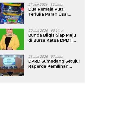
Pencalonan Diperjelas
27 Juli 2026
82 Lihat
Dua Remaja Putri
Terluka Parah Usai
Motor Bertabrakan
dengan Truk di
Tanjungsari Sumedang
20 Juli 2026
60 Lihat
Bunda Bilqis Siap Maju
di Bursa Ketua DPD II
Golkar Sumedang
28 Juli 2026
57 Lihat
DPRD Sumedang Setujui
Raperda Pemilihan
Kepala Desa Tahun
2026 Menjadi Peraturan
Daerah