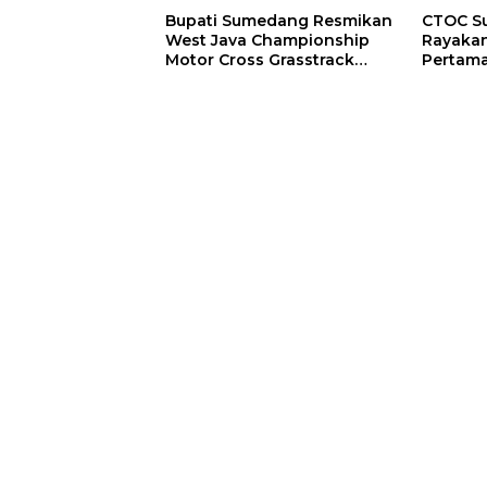
Bupati Sumedang Resmikan
CTOC S
West Java Championship
Rayaka
Motor Cross Grasstrack
Pertam
Kejurda 2025
Solid