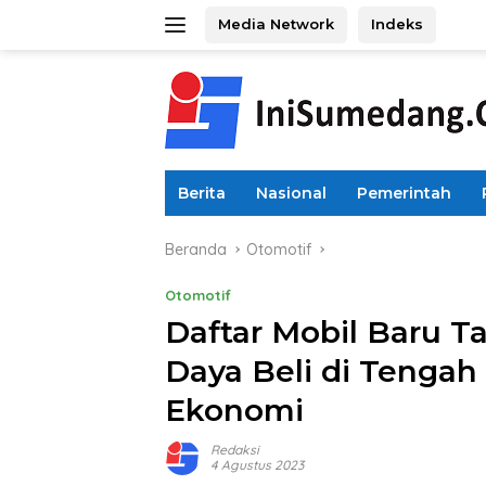
Langsung
Media Network
Indeks
ke
konten
Berita
Nasional
Pemerintah
Beranda
Otomotif
Otomotif
Daftar Mobil Baru 
Daya Beli di Tengah 
Ekonomi
Redaksi
4 Agustus 2023