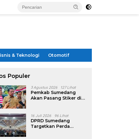
isnis & Teknologi
Otomotif
os Populer
3 Agustus 2026
127 Lihat
Pemkab Sumedang
Akan Pasang Stiker di
Rumah Penerima
Bansos
16 Juli 2026
96 Lihat
DPRD Sumedang
Targetkan Perda
Pilkades Rampung
Akhir Juli, Aturan