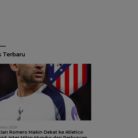
s Terbaru
ustus 2026
stian Romero Makin Dekat ke Atletico
id, Inter Milan Mundur dari Perburuan