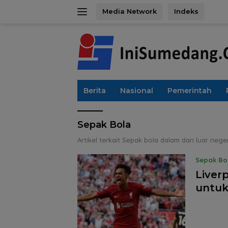
Langsung
Media Network
Indeks
ke
konten
Berita
Nasional
Pemerintah
Sepak Bola
Artikel terkait Sepak bola dalam dan luar neger
Sepak Bo
Liver
untuk