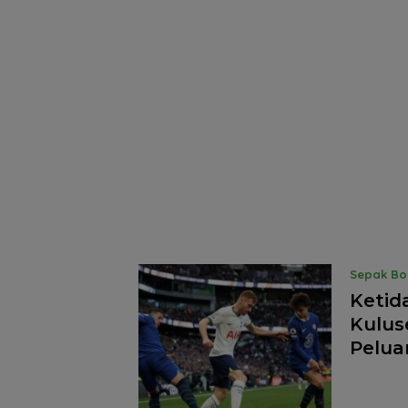
Sepak Bo
Ketid
Kulus
Pelua