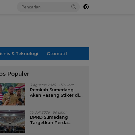
isnis & Teknologi
Otomotif
os Populer
3 Agustus 2026
130 Lihat
Pemkab Sumedang
Akan Pasang Stiker di
Rumah Penerima
Bansos
16 Juli 2026
96 Lihat
DPRD Sumedang
Targetkan Perda
Pilkades Rampung
Akhir Juli, Aturan