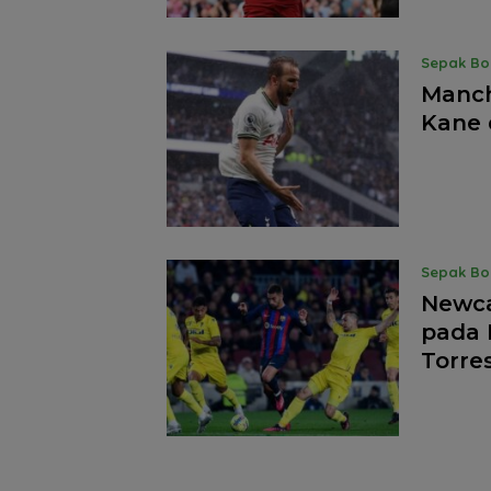
Sepak Bo
Manch
Kane 
Sepak Bo
Newca
pada 
Torre