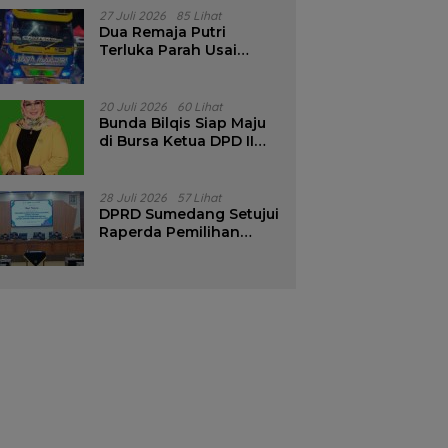
Pencalonan Diperjelas
27 Juli 2026
85 Lihat
Dua Remaja Putri
Terluka Parah Usai
Motor Bertabrakan
dengan Truk di
Tanjungsari Sumedang
20 Juli 2026
60 Lihat
Bunda Bilqis Siap Maju
di Bursa Ketua DPD II
Golkar Sumedang
28 Juli 2026
57 Lihat
DPRD Sumedang Setujui
Raperda Pemilihan
Kepala Desa Tahun
2026 Menjadi Peraturan
Daerah