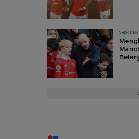
Sepak Bo
Mengh
Manch
Belan