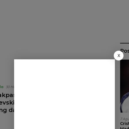
Po
X
la
30 Mei 2023
akpastian Masa Depan Dejan
evski di Tottenham Hotspur:
ng dan Tantangan
7 Ag
Cri
Madr