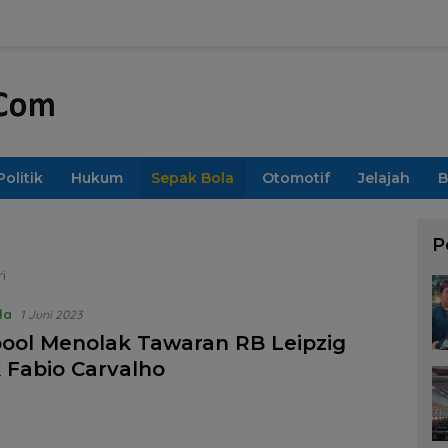
Politik
Hukum
Sepak Bola
Otomotif
Jelajah
B
P
i
la
1 Juni 2023
pool Menolak Tawaran RB Leipzig
 Fabio Carvalho