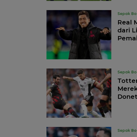
Sepak Bo
Real 
dari 
Pema
Sepak Bo
Tott
Merek
Done
Sepak Bo