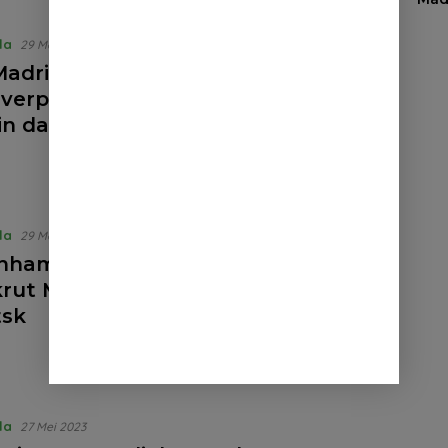
la
29 Mei 2023
Madrid Serius Incar Roberto Firmino
Liverpool: Momen Emosional Bagi
in dan Penggemar
la
29 Mei 2023
enham Hotspur Mempertimbangkan
rut Manor Solomon dari Shakhtar
tsk
la
27 Mei 2023