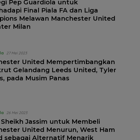
egi Pep Guardiola untuk
adapi Final Piala FA dan Liga
ions Melawan Manchester United
nter Milan
la
27 Mei 2023
ester United Mempertimbangkan
rut Gelandang Leeds United, Tyler
, pada Musim Panas
la
26 Mei 2023
 Sheikh Jassim untuk Membeli
ester United Menurun, West Ham
d sebagai Alternatif Menarik