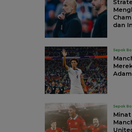
Strat
Mengh
Champ
dan I
Sepak Bo
Manch
Merek
Adams
Sepak Bo
Minat
Manch
Unite