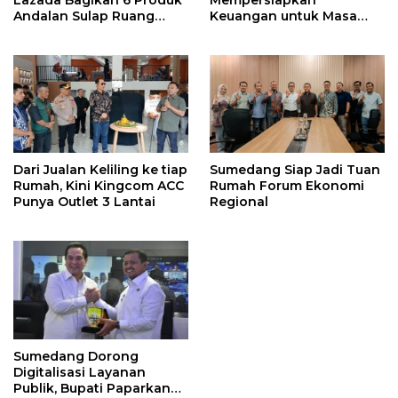
Lazada Bagikan 6 Produk
Mempersiapkan
Andalan Sulap Ruang
Keuangan untuk Masa
Keluarga Jadi Tribun VIP
Pensiun yang Lebih Aman
Dari Jualan Keliling ke tiap
Sumedang Siap Jadi Tuan
Rumah, Kini Kingcom ACC
Rumah Forum Ekonomi
Punya Outlet 3 Lantai
Regional
Sumedang Dorong
Digitalisasi Layanan
Publik, Bupati Paparkan