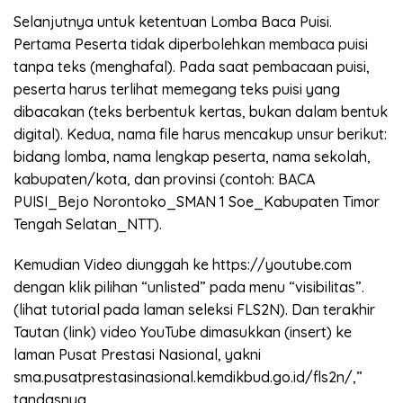
Selanjutnya untuk ketentuan Lomba Baca Puisi.
Pertama Peserta tidak diperbolehkan membaca puisi
tanpa teks (menghafal). Pada saat pembacaan puisi,
peserta harus terlihat memegang teks puisi yang
dibacakan (teks berbentuk kertas, bukan dalam bentuk
digital). Kedua, nama file harus mencakup unsur berikut:
bidang lomba, nama lengkap peserta, nama sekolah,
kabupaten/kota, dan provinsi (contoh: BACA
PUISI_Bejo Norontoko_SMAN 1 Soe_Kabupaten Timor
Tengah Selatan_NTT).
Kemudian Video diunggah ke https://youtube.com
dengan klik pilihan “unlisted” pada menu “visibilitas”.
(lihat tutorial pada laman seleksi FLS2N). Dan terakhir
Tautan (link) video YouTube dimasukkan (insert) ke
laman Pusat Prestasi Nasional, yakni
sma.pusatprestasinasional.kemdikbud.go.id/fls2n/,”
tandasnya.