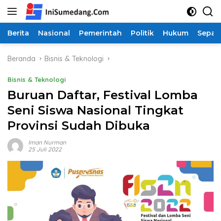
Langsung
ke
konten
Berita
Nasional
Pemerintah
Politik
Hukum
Sepak
Beranda
Bisnis & Teknologi
Bisnis & Teknologi
Buruan Daftar, Festival Lomba
Seni Siswa Nasional Tingkat
Provinsi Sudah Dibuka
Iman Nurman
25 Juli 2022