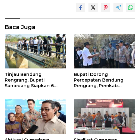
Baca Juga
Bupati Dorong
Tinjau Bendung
Percepatan Bendung
Rengrang, Bupati
Rengrang, Pemkab
Sumedang Siapkan 6
Siapkan Langkah
Langkah Air Segera
Sementara untuk Bantu
Mengalir ke Sawah
Petani
Aktivasi Sumedang
Sindikat Curanmor