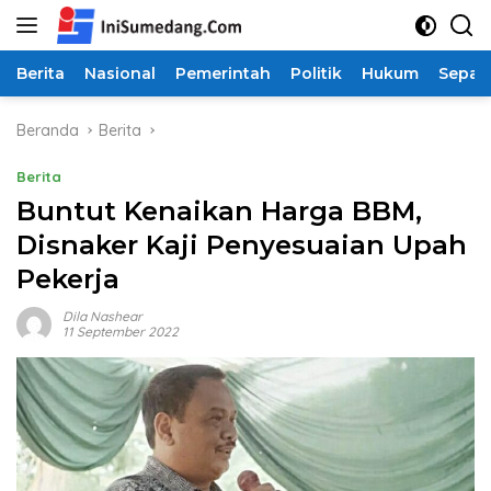
Langsung
ke
konten
Berita
Nasional
Pemerintah
Politik
Hukum
Sepak
Beranda
Berita
Berita
Buntut Kenaikan Harga BBM,
Disnaker Kaji Penyesuaian Upah
Pekerja
Dila Nashear
11 September 2022