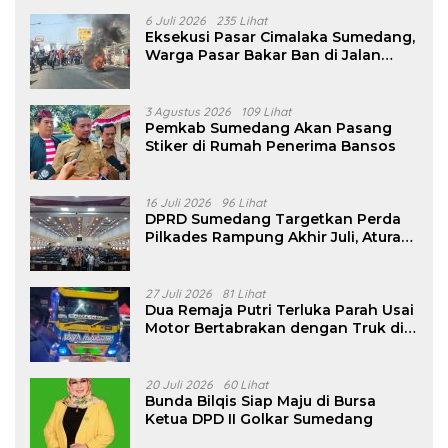
6 Juli 2026
235 Lihat
Eksekusi Pasar Cimalaka Sumedang,
Warga Pasar Bakar Ban di Jalan
Nasional
3 Agustus 2026
109 Lihat
Pemkab Sumedang Akan Pasang
Stiker di Rumah Penerima Bansos
16 Juli 2026
96 Lihat
DPRD Sumedang Targetkan Perda
Pilkades Rampung Akhir Juli, Aturan
Pencalonan Diperjelas
27 Juli 2026
81 Lihat
Dua Remaja Putri Terluka Parah Usai
Motor Bertabrakan dengan Truk di
Tanjungsari Sumedang
20 Juli 2026
60 Lihat
Bunda Bilqis Siap Maju di Bursa
Ketua DPD II Golkar Sumedang