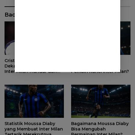
Baca Juga
Mengapa Alessandro
Cristian Romero Makin
Bastoni Tetap Jadi
Dekat ke Atletico Madrid,
Pemain Kunci Inter Milan?
Inter Milan Mundur dari
Perburuan
Statistik Moussa Diaby
Bagaimana Moussa Diaby
yang Membuat Inter Milan
Bisa Mengubah
Tertarik Merekrutnya
Permainan Inter Milan?