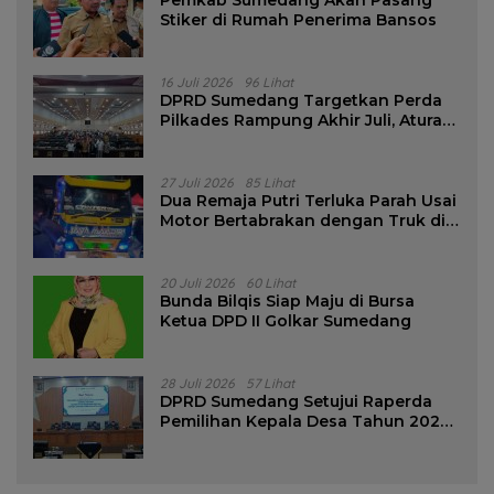
Stiker di Rumah Penerima Bansos
16 Juli 2026
96 Lihat
DPRD Sumedang Targetkan Perda
Pilkades Rampung Akhir Juli, Aturan
Pencalonan Diperjelas
27 Juli 2026
85 Lihat
Dua Remaja Putri Terluka Parah Usai
Motor Bertabrakan dengan Truk di
Tanjungsari Sumedang
20 Juli 2026
60 Lihat
Bunda Bilqis Siap Maju di Bursa
Ketua DPD II Golkar Sumedang
28 Juli 2026
57 Lihat
DPRD Sumedang Setujui Raperda
Pemilihan Kepala Desa Tahun 2026
Menjadi Peraturan Daerah