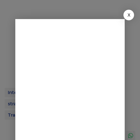
X
Inter Milan
Inter Milan 2026
Serie A
strategi Inter Milan
taktik Inter Milan
Transfer Inter Milan