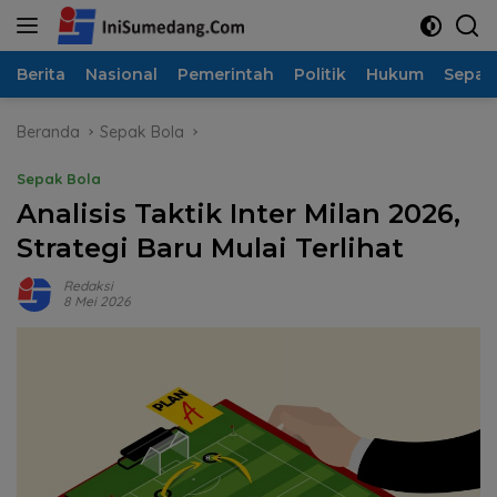
Langsung
ke
konten
Berita
Nasional
Pemerintah
Politik
Hukum
Sepak
Beranda
Sepak Bola
Sepak Bola
Analisis Taktik Inter Milan 2026,
Strategi Baru Mulai Terlihat
Redaksi
8 Mei 2026