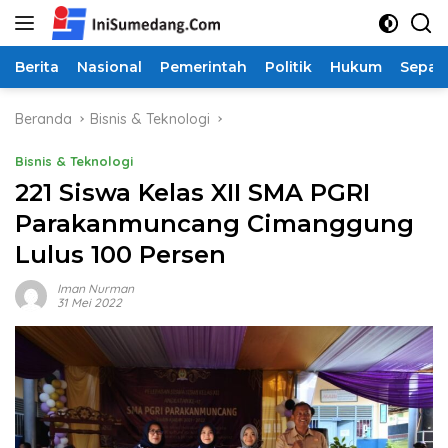
Langsung
ke
konten
Berita
Nasional
Pemerintah
Politik
Hukum
Sepak
Beranda
Bisnis & Teknologi
Bisnis & Teknologi
221 Siswa Kelas XII SMA PGRI
Parakanmuncang Cimanggung
Lulus 100 Persen
Iman Nurman
31 Mei 2022