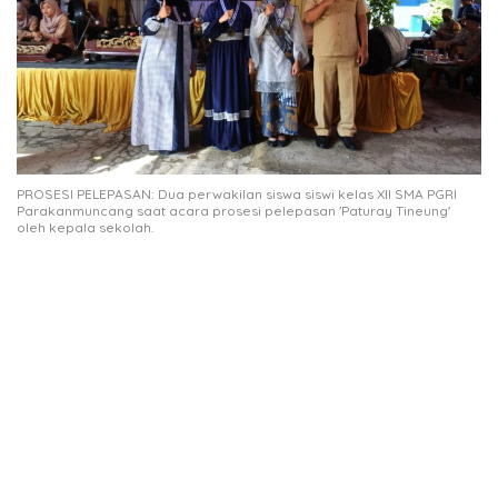
PROSESI PELEPASAN: Dua perwakilan siswa siswi kelas XII SMA PGRI
Parakanmuncang saat acara prosesi pelepasan 'Paturay Tineung'
oleh kepala sekolah.