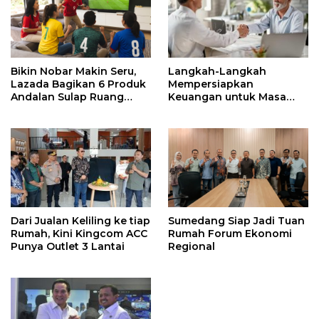
Bikin Nobar Makin Seru,
Langkah-Langkah
Lazada Bagikan 6 Produk
Mempersiapkan
Andalan Sulap Ruang
Keuangan untuk Masa
Keluarga Jadi Tribun VIP
Pensiun yang Lebih Aman
Dari Jualan Keliling ke tiap
Sumedang Siap Jadi Tuan
Rumah, Kini Kingcom ACC
Rumah Forum Ekonomi
Punya Outlet 3 Lantai
Regional