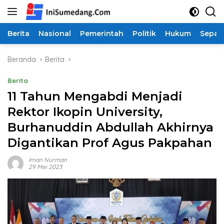
Langsung
ke
konten
Berita
Nasional
Pemerintah
Politik
Hukum
Sepak
Beranda
Berita
Berita
11 Tahun Mengabdi Menjadi
Rektor Ikopin University,
Burhanuddin Abdullah Akhirnya
Digantikan Prof Agus Pakpahan
Iman Nurman
29 Mei 2023