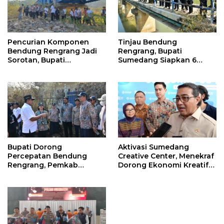
Tinjau Bendung
Pencurian Komponen
Rengrang, Bupati
Bendung Rengrang Jadi
Sumedang Siapkan 6
Sorotan, Bupati
Langkah Air Segera
Sumedang Minta
Mengalir ke Sawah
Pengamanan Diperketat
Bupati Dorong
Aktivasi Sumedang
Percepatan Bendung
Creative Center, Menekraf
Rengrang, Pemkab
Dorong Ekonomi Kreatif
Siapkan Langkah
Sumedang Naik Kelas
Sementara untuk Bantu
Lewat Digitalisasi
Petani