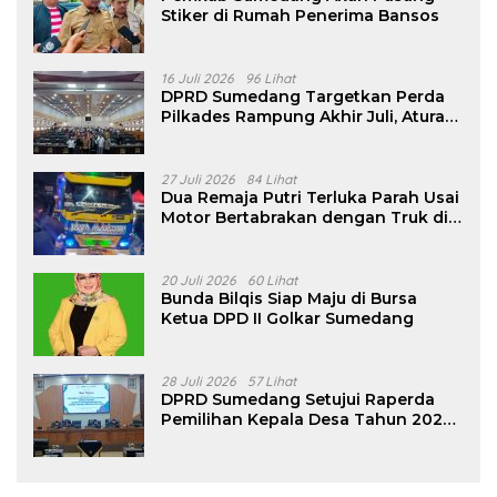
Stiker di Rumah Penerima Bansos
16 Juli 2026
96 Lihat
DPRD Sumedang Targetkan Perda
Pilkades Rampung Akhir Juli, Aturan
Pencalonan Diperjelas
27 Juli 2026
84 Lihat
Dua Remaja Putri Terluka Parah Usai
Motor Bertabrakan dengan Truk di
Tanjungsari Sumedang
20 Juli 2026
60 Lihat
Bunda Bilqis Siap Maju di Bursa
Ketua DPD II Golkar Sumedang
28 Juli 2026
57 Lihat
DPRD Sumedang Setujui Raperda
Pemilihan Kepala Desa Tahun 2026
Menjadi Peraturan Daerah