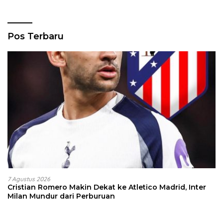
Pos Terbaru
7 Agustus 2026
Cristian Romero Makin Dekat ke Atletico Madrid, Inter
Milan Mundur dari Perburuan