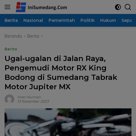
Langsung
ke
konten
Berita
Nasional
Pemerintah
Politik
Hukum
Sepak
Beranda
Berita
Berita
Ugal-ugalan di Jalan Raya,
Pengemudi Motor RX King
Bodong di Sumedang Tabrak
Motor Jupiter MX
Iman Nurman
13 November 2023