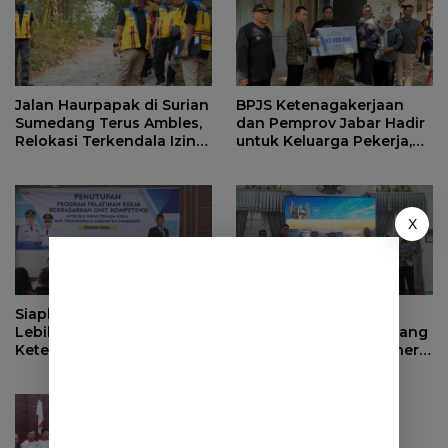
Jalan Haurpapak di Surian
BPJS Ketenagakerjaan
Sumedang Terus Ambles,
dan Pemprov Jabar Hadir
Relokasi Terkendala Izin
untuk Keluarga Pekerja,
Kementerian Kehutanan
Serahkan Manfaat kepada
Ahli Waris di Sumedang
X
Siapkan Masa Depan yang
Evaluasi Pendapatan
Lebih Baik, BPJS
Daerah, Bupati Sumedang
Ketenagakerjaan Tutup
Minta OPD Perkuat Sinergi
Program Persiapan Kerja
dan Digitalisasi Pajak
di BLK Sumedang