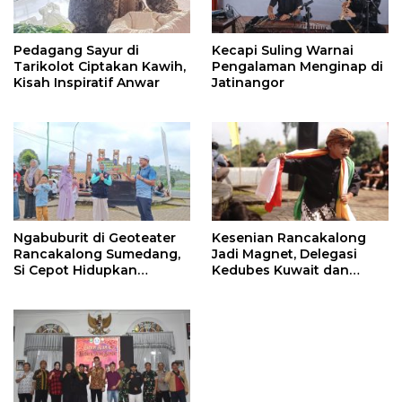
Pedagang Sayur di
Kecapi Suling Warnai
Tarikolot Ciptakan Kawih,
Pengalaman Menginap di
Kisah Inspiratif Anwar
Jatinangor
Ngabuburit di Geoteater
Kesenian Rancakalong
Rancakalong Sumedang,
Jadi Magnet, Delegasi
Si Cepot Hidupkan
Kedubes Kuwait dan
Nuansa Budaya dan
Investor Terpukau di
Dakwah
Sumedang