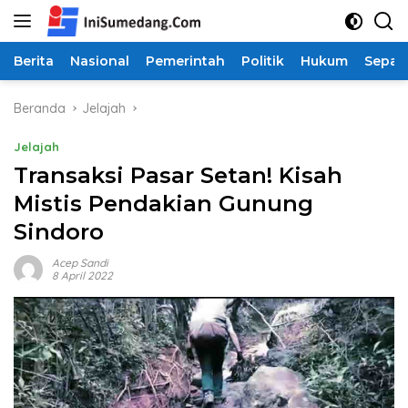
Langsung
ke
konten
Berita
Nasional
Pemerintah
Politik
Hukum
Sepak
Beranda
Jelajah
Jelajah
Transaksi Pasar Setan! Kisah
Mistis Pendakian Gunung
Sindoro
Acep Sandi
8 April 2022