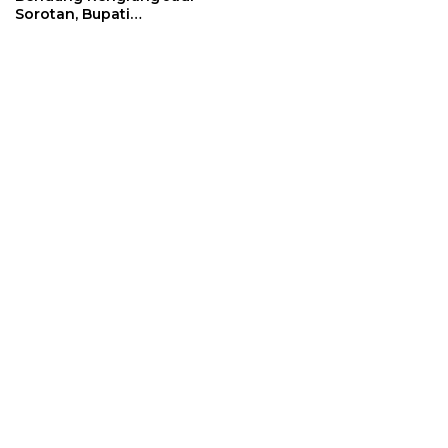
Sorotan, Bupati
Sumedang Minta
Pengamanan Diperketat