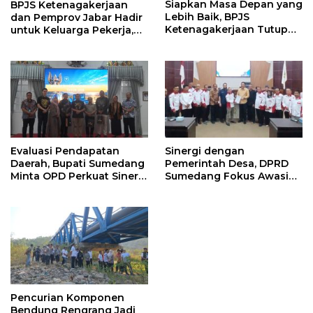
Siapkan Masa Depan yang
BPJS Ketenagakerjaan
Lebih Baik, BPJS
dan Pemprov Jabar Hadir
Ketenagakerjaan Tutup
untuk Keluarga Pekerja,
Program Persiapan Kerja
Serahkan Manfaat kepada
di BLK Sumedang
Ahli Waris di Sumedang
Evaluasi Pendapatan
Sinergi dengan
Daerah, Bupati Sumedang
Pemerintah Desa, DPRD
Minta OPD Perkuat Sinergi
Sumedang Fokus Awasi
dan Digitalisasi Pajak
Program Strategis
Nasional
Pencurian Komponen
Bendung Rengrang Jadi