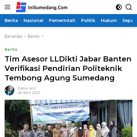
Langsung
ke
konten
Berita
Nasional
Pemerintah
Politik
Hukum
Sepak
Beranda
Berita
Berita
Tim Asesor LLDikti Jabar Banten
Verifikasi Pendirian Politeknik
Tembong Agung Sumedang
Fathul Arif
26 April 2022