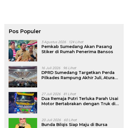
Pos Populer
3 Agustus 2026
124 Lihat
Pemkab Sumedang Akan Pasang
Stiker di Rumah Penerima Bansos
16 Juli 2026
96 Lihat
DPRD Sumedang Targetkan Perda
Pilkades Rampung Akhir Juli, Aturan
Pencalonan Diperjelas
27 Juli 2026
81 Lihat
Dua Remaja Putri Terluka Parah Usai
Motor Bertabrakan dengan Truk di
Tanjungsari Sumedang
20 Juli 2026
60 Lihat
Bunda Bilqis Siap Maju di Bursa