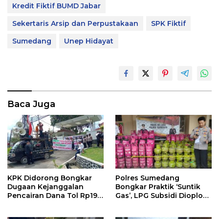
Kredit Fiktif BUMD Jabar
Sekertaris Arsip dan Perpustakaan
SPK Fiktif
Sumedang
Unep Hidayat
Baca Juga
KPK Didorong Bongkar
Polres Sumedang
Dugaan Kejanggalan
Bongkar Praktik ‘Suntik
Pencairan Dana Tol Rp190
Gas’, LPG Subsidi Dioplos
Miliar di PN Sumedang
Jadi Non-Subsidi