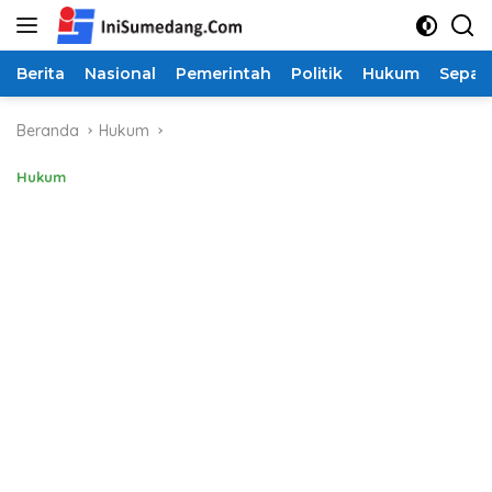
Langsung
ke
konten
Berita
Nasional
Pemerintah
Politik
Hukum
Sepak
Beranda
Hukum
Hukum