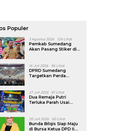
os Populer
3 Agustus 2026
124 Lihat
Pemkab Sumedang
Akan Pasang Stiker di
Rumah Penerima
Bansos
16 Juli 2026
96 Lihat
DPRD Sumedang
Targetkan Perda
Pilkades Rampung
Akhir Juli, Aturan
Pencalonan Diperjelas
27 Juli 2026
81 Lihat
Dua Remaja Putri
Terluka Parah Usai
Motor Bertabrakan
dengan Truk di
Tanjungsari Sumedang
20 Juli 2026
60 Lihat
Bunda Bilqis Siap Maju
di Bursa Ketua DPD II