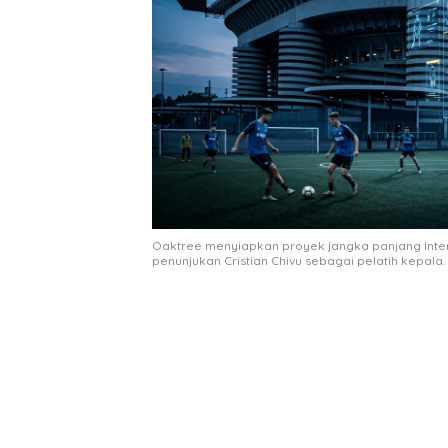
Oaktree menyiapkan proyek jangka panjang Inter Mi
penunjukan Cristian Chivu sebagai pelatih kepala.