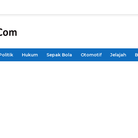
Politik
Hukum
Sepak Bola
Otomotif
Jelajah
B