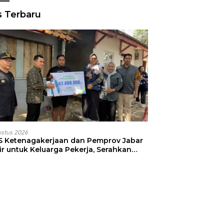
s Terbaru
ustus 2026
S Ketenagakerjaan dan Pemprov Jabar
ir untuk Keluarga Pekerja, Serahkan
faat kepada Ahli Waris di Sumedang