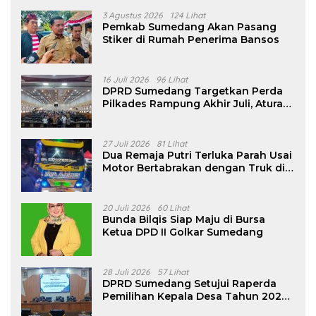
3 Agustus 2026
124 Lihat
Pemkab Sumedang Akan Pasang
Stiker di Rumah Penerima Bansos
16 Juli 2026
96 Lihat
DPRD Sumedang Targetkan Perda
Pilkades Rampung Akhir Juli, Aturan
Pencalonan Diperjelas
27 Juli 2026
81 Lihat
Dua Remaja Putri Terluka Parah Usai
Motor Bertabrakan dengan Truk di
Tanjungsari Sumedang
20 Juli 2026
60 Lihat
Bunda Bilqis Siap Maju di Bursa
Ketua DPD II Golkar Sumedang
28 Juli 2026
57 Lihat
DPRD Sumedang Setujui Raperda
Pemilihan Kepala Desa Tahun 2026
Menjadi Peraturan Daerah