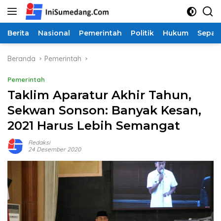
Langsung
ke
konten
Berita
Nasional
Pemerintah
Politik
Hukum
Sepak
Beranda
Pemerintah
Pemerintah
Taklim Aparatur Akhir Tahun,
Sekwan Sonson: Banyak Kesan,
2021 Harus Lebih Semangat
Redaksi
24 Desember 2020