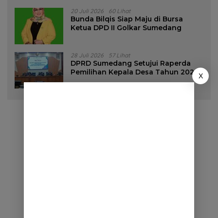
20 Juli 2026
60 Lihat
Bunda Bilqis Siap Maju di Bursa
Ketua DPD II Golkar Sumedang
28 Juli 2026
57 Lihat
DPRD Sumedang Setujui Raperda
Pemilihan Kepala Desa Tahun 2026
X
Menjadi Peraturan Daerah