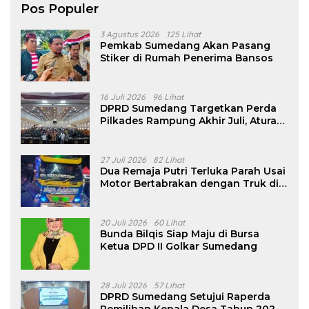
Pos Populer
3 Agustus 2026
125 Lihat
Pemkab Sumedang Akan Pasang
Stiker di Rumah Penerima Bansos
16 Juli 2026
96 Lihat
DPRD Sumedang Targetkan Perda
Pilkades Rampung Akhir Juli, Aturan
Pencalonan Diperjelas
27 Juli 2026
82 Lihat
Dua Remaja Putri Terluka Parah Usai
Motor Bertabrakan dengan Truk di
Tanjungsari Sumedang
20 Juli 2026
60 Lihat
Bunda Bilqis Siap Maju di Bursa
Ketua DPD II Golkar Sumedang
28 Juli 2026
57 Lihat
DPRD Sumedang Setujui Raperda