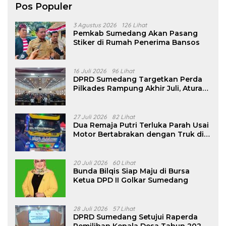
Pos Populer
3 Agustus 2026
126 Lihat
Pemkab Sumedang Akan Pasang
Stiker di Rumah Penerima Bansos
16 Juli 2026
96 Lihat
DPRD Sumedang Targetkan Perda
Pilkades Rampung Akhir Juli, Aturan
Pencalonan Diperjelas
27 Juli 2026
82 Lihat
Dua Remaja Putri Terluka Parah Usai
Motor Bertabrakan dengan Truk di
Tanjungsari Sumedang
20 Juli 2026
60 Lihat
Bunda Bilqis Siap Maju di Bursa
Ketua DPD II Golkar Sumedang
28 Juli 2026
57 Lihat
DPRD Sumedang Setujui Raperda