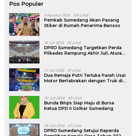
Pos Populer
3 Agustus 2026
124 Lihat
Pemkab Sumedang Akan Pasang
Stiker di Rumah Penerima Bansos
16 Juli 2026
96 Lihat
DPRD Sumedang Targetkan Perda
Pilkades Rampung Akhir Juli, Aturan
Pencalonan Diperjelas
27 Juli 2026
81 Lihat
Dua Remaja Putri Terluka Parah Usai
Motor Bertabrakan dengan Truk di
Tanjungsari Sumedang
20 Juli 2026
60 Lihat
Bunda Bilqis Siap Maju di Bursa
Ketua DPD II Golkar Sumedang
28 Juli 2026
57 Lihat
DPRD Sumedang Setujui Raperda