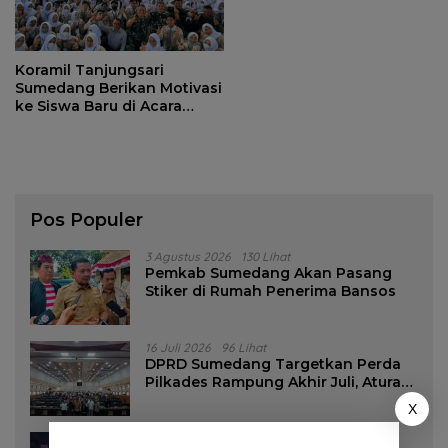
Koramil Tanjungsari
Sumedang Berikan Motivasi
ke Siswa Baru di Acara
MPLS
Pos Populer
3 Agustus 2026
130 Lihat
Pemkab Sumedang Akan Pasang
Stiker di Rumah Penerima Bansos
16 Juli 2026
96 Lihat
DPRD Sumedang Targetkan Perda
Pilkades Rampung Akhir Juli, Aturan
Pencalonan Diperjelas
X
27 Juli 2026
85 Lihat