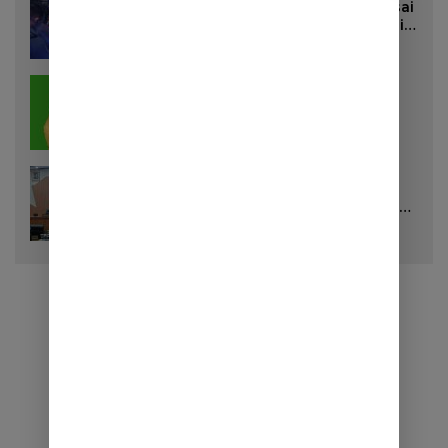
Dua Remaja Putri Terluka Parah Usai
Motor Bertabrakan dengan Truk di
Tanjungsari Sumedang
20 Juli 2026
60 Lihat
Bunda Bilqis Siap Maju di Bursa
Ketua DPD II Golkar Sumedang
28 Juli 2026
57 Lihat
DPRD Sumedang Setujui Raperda
Pemilihan Kepala Desa Tahun 2026
Menjadi Peraturan Daerah