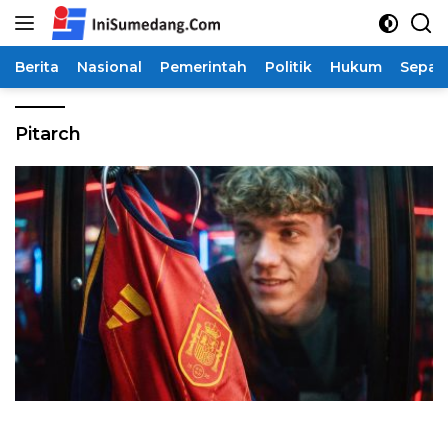
Langsung
ke
konten
Berita
Nasional
Pemerintah
Politik
Hukum
Sepak
Pitarch