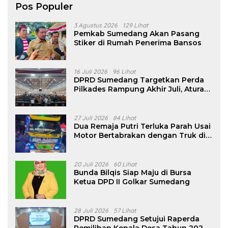
Pos Populer
3 Agustus 2026
129 Lihat
Pemkab Sumedang Akan Pasang
Stiker di Rumah Penerima Bansos
16 Juli 2026
96 Lihat
DPRD Sumedang Targetkan Perda
Pilkades Rampung Akhir Juli, Aturan
Pencalonan Diperjelas
27 Juli 2026
84 Lihat
Dua Remaja Putri Terluka Parah Usai
Motor Bertabrakan dengan Truk di
Tanjungsari Sumedang
20 Juli 2026
60 Lihat
Bunda Bilqis Siap Maju di Bursa
Ketua DPD II Golkar Sumedang
28 Juli 2026
57 Lihat
DPRD Sumedang Setujui Raperda