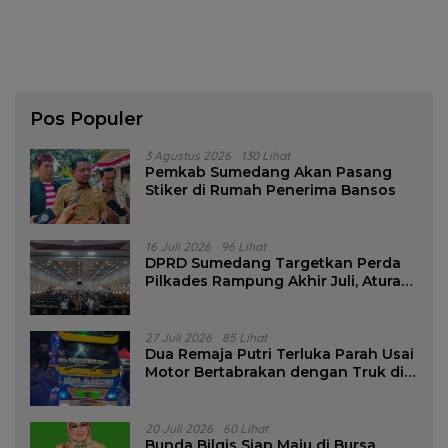
Pos Populer
3 Agustus 2026
130 Lihat
Pemkab Sumedang Akan Pasang
Stiker di Rumah Penerima Bansos
16 Juli 2026
96 Lihat
DPRD Sumedang Targetkan Perda
Pilkades Rampung Akhir Juli, Aturan
Pencalonan Diperjelas
27 Juli 2026
85 Lihat
Dua Remaja Putri Terluka Parah Usai
Motor Bertabrakan dengan Truk di
Tanjungsari Sumedang
20 Juli 2026
60 Lihat
Bunda Bilqis Siap Maju di Bursa