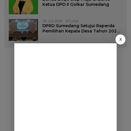
Ketua DPD II Golkar Sumedang
28 Juli 2026
57 Lihat
DPRD Sumedang Setujui Raperda
Pemilihan Kepala Desa Tahun 2026
Menjadi Peraturan Daerah
X