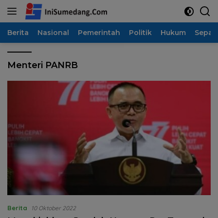
Langsung
ke
konten
Berita
Nasional
Pemerintah
Politik
Hukum
Sepak
Menteri PANRB
Berita
10 Oktober 2022