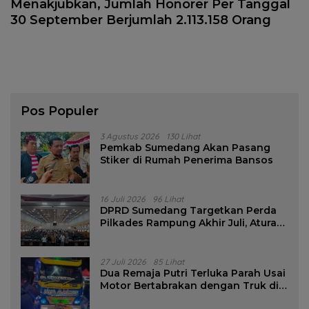
Menakjubkan, Jumlah Honorer Per Tanggal
30 September Berjumlah 2.113.158 Orang
Pos Populer
3 Agustus 2026
130 Lihat
Pemkab Sumedang Akan Pasang
Stiker di Rumah Penerima Bansos
16 Juli 2026
96 Lihat
DPRD Sumedang Targetkan Perda
Pilkades Rampung Akhir Juli, Aturan
Pencalonan Diperjelas
27 Juli 2026
85 Lihat
Dua Remaja Putri Terluka Parah Usai
Motor Bertabrakan dengan Truk di
Tanjungsari Sumedang