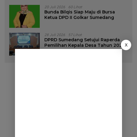
20 Juli 2026
60 Lihat
Bunda Bilqis Siap Maju di Bursa
Ketua DPD II Golkar Sumedang
28 Juli 2026
57 Lihat
DPRD Sumedang Setujui Raperda
X
Pemilihan Kepala Desa Tahun 2026
Menjadi Peraturan Daerah