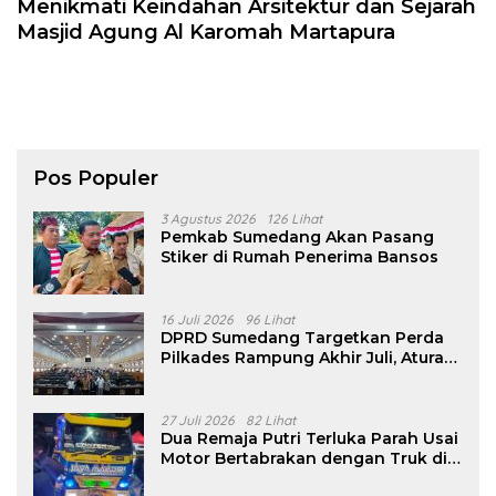
Menikmati Keindahan Arsitektur dan Sejarah
Masjid Agung Al Karomah Martapura
Pos Populer
3 Agustus 2026
126 Lihat
Pemkab Sumedang Akan Pasang
Stiker di Rumah Penerima Bansos
16 Juli 2026
96 Lihat
DPRD Sumedang Targetkan Perda
Pilkades Rampung Akhir Juli, Aturan
Pencalonan Diperjelas
27 Juli 2026
82 Lihat
Dua Remaja Putri Terluka Parah Usai
Motor Bertabrakan dengan Truk di
Tanjungsari Sumedang