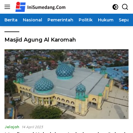
Langsung
ke
konten
Berita
Nasional
Pemerintah
Politik
Hukum
Sepak
Masjid Agung Al Karomah
Jelajah
14 April 2023