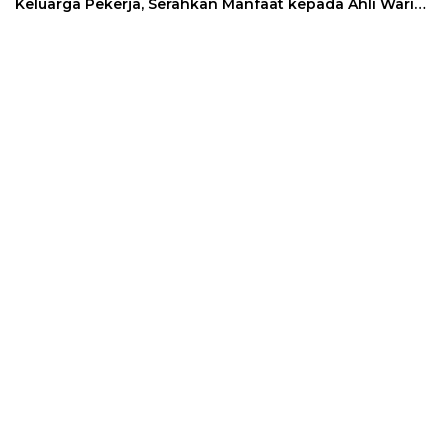
Keluarga Pekerja, Serahkan Manfaat kepada Ahli Waris
di Sumedang