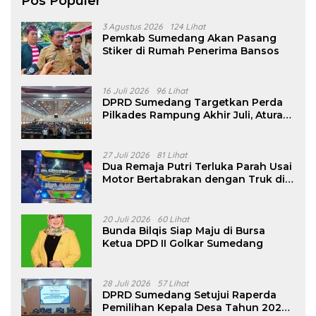
Pos Populer
3 Agustus 2026
124 Lihat
Pemkab Sumedang Akan Pasang
Stiker di Rumah Penerima Bansos
16 Juli 2026
96 Lihat
DPRD Sumedang Targetkan Perda
Pilkades Rampung Akhir Juli, Aturan
Pencalonan Diperjelas
27 Juli 2026
81 Lihat
Dua Remaja Putri Terluka Parah Usai
Motor Bertabrakan dengan Truk di
Tanjungsari Sumedang
20 Juli 2026
60 Lihat
Bunda Bilqis Siap Maju di Bursa
Ketua DPD II Golkar Sumedang
28 Juli 2026
57 Lihat
DPRD Sumedang Setujui Raperda
Pemilihan Kepala Desa Tahun 2026