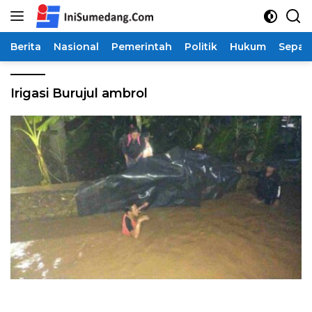
Langsung
ke
konten
Berita
Nasional
Pemerintah
Politik
Hukum
Sepak
Irigasi Burujul ambrol