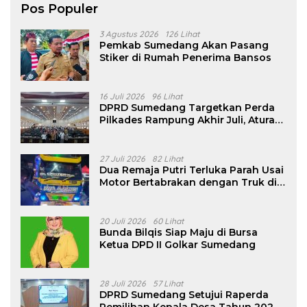
Pos Populer
3 Agustus 2026
126 Lihat
Pemkab Sumedang Akan Pasang
Stiker di Rumah Penerima Bansos
16 Juli 2026
96 Lihat
DPRD Sumedang Targetkan Perda
Pilkades Rampung Akhir Juli, Aturan
Pencalonan Diperjelas
27 Juli 2026
82 Lihat
Dua Remaja Putri Terluka Parah Usai
Motor Bertabrakan dengan Truk di
Tanjungsari Sumedang
20 Juli 2026
60 Lihat
Bunda Bilqis Siap Maju di Bursa
Ketua DPD II Golkar Sumedang
28 Juli 2026
57 Lihat
DPRD Sumedang Setujui Raperda